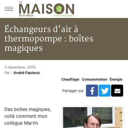
Aller au menu principal
Aller au contenu principal
Échangeurs d'air à
thermopompe : boîtes
magiques
Échangeurs d'air à thermopom
Accueil
3 décembre, 2015
Par :
André Fauteux
Articles
Chauffage
Consommation
Énergie
Énergie
Chauffage
Facebook
Twitte
Co
Partager sur
Échangeurs d'air à thermopompe : boîtes magiques
Des boîtes magiques,
voilà comment mon
collègue Martin