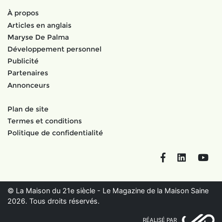
À propos
Articles en anglais
Maryse De Palma
Développement personnel
Publicité
Partenaires
Annonceurs
Plan de site
Termes et conditions
Politique de confidentialité
Facebook
LinkedIn
You
© La Maison du 21e siècle - Le Magazine de la Maison Saine
2026. Tous droits réservés.
RÉALISÉ PAR