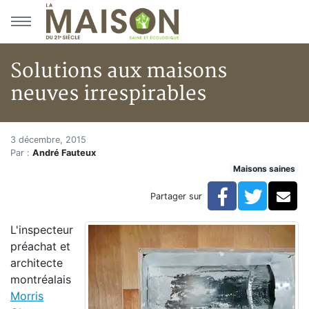
Aller au menu principal
Aller au contenu principal
Solutions aux maisons
neuves irrespirables
Solutions aux maisons neuves i
Accueil
3 décembre, 2015
Par :
André Fauteux
Articles
Maisons saines
Maisons saines
Hypersensibilités environnementales
Facebook
Twitte
Co
Partager sur
Solutions aux maisons neuves irrespirables
L'inspecteur
préachat et
architecte
montréalais
Morris