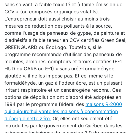
sans solvant, à faible toxicité et à faible émission de
COV » (ou composés organiques volatils).
L'entrepreneur doit aussi choisir au moins trois
mesures de réduction des polluants à la source,
comme l'usage de panneaux de gypse, de peinture et
d'adhésifs à faible teneur en COV certifiés Green Seal,
GREENGUARD ou ÉcoLogo. Toutefois, si le
programme recommande d'utiliser des panneaux de
meubles, armoires, comptoirs et tiroirs certifiés (E-1,
HUD ou CARB ou E-1) « sans urée-formaldéhyde
ajoutée », il ne les impose pas. Et ce, même si le
formaldéhyde, un gaz à l'odeur âcre, est un puissant
irritant respiratoire et un cancérogène reconnu. Ces
options de dépollution ont d'abord été adoptées en
1994 par le programme fédéral des
maisons R-2000
qui aujourd'hui vante les maisons à consommation
d'énergie nette zéro.
Or, elles ont seulement été
introduites par le gouvernement du Québec dans les
exigences techniques de la version 2.0 du programme