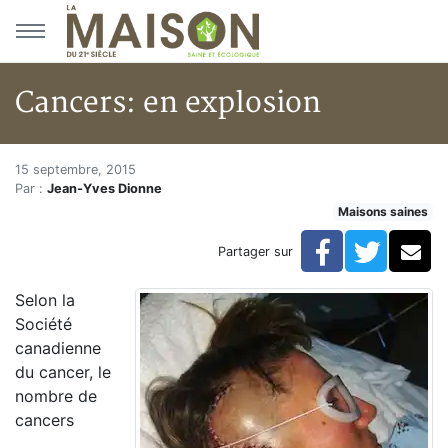
Aller au menu principal
Aller au contenu principal
Cancers: en explosion
Cancers: en explosion
Accueil
15 septembre, 2015
Par :
Jean-Yves Dionne
Articles
Maisons saines
Maisons saines
Hypersensibilités environnementales
Facebook
Twitte
Co
Partager sur
Cancers: en explosion
Selon la
Société
canadienne
du cancer, le
nombre de
cancers