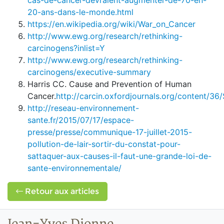
cas-de-cancer-devraient-augmenter-de-70-en-
20-ans-dans-le-monde.html
https://en.wikipedia.org/wiki/War_on_Cancer
http://www.ewg.org/research/rethinking-
carcinogens?inlist=Y
http://www.ewg.org/research/rethinking-
carcinogens/executive-summary
Harris CC. Cause and Prevention of Human
Cancer.
http://carcin.oxfordjournals.org/content/36/S
http://reseau-environnement-
sante.fr/2015/07/17/espace-
presse/presse/communique-17-juillet-2015-
pollution-de-lair-sortir-du-constat-pour-
sattaquer-aux-causes-il-faut-une-grande-loi-de-
sante-environnementale/
Retour aux articles