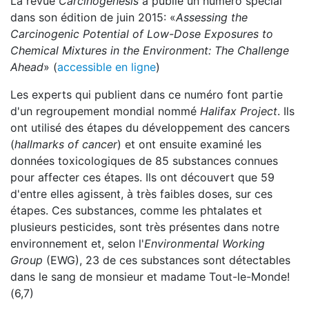
La revue
Carcinogenesis
a publié un numéro spécial
dans son édition de juin 2015: «
Assessing the
Carcinogenic Potential of Low-Dose Exposures to
Chemical Mixtures in the Environment: The Challenge
Ahead
» (
accessible en ligne
)
Les experts qui publient dans ce numéro font partie
d'un regroupement mondial nommé
Halifax Project
. Ils
ont utilisé des étapes du développement des cancers
(
hallmarks of cancer
) et ont ensuite examiné les
données toxicologiques de 85 substances connues
pour affecter ces étapes. Ils ont découvert que 59
d'entre elles agissent, à très faibles doses, sur ces
étapes. Ces substances, comme les phtalates et
plusieurs pesticides, sont très présentes dans notre
environnement et, selon l'
Environmental Working
Group
(EWG), 23 de ces substances sont détectables
dans le sang de monsieur et madame Tout-le-Monde!
(6,7)