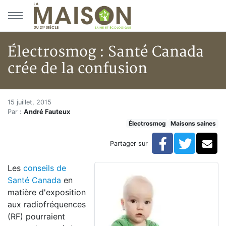
Aller au menu principal
Aller au contenu principal
Électrosmog : Santé Canada
crée de la confusion
Électrosmog : Santé Canada cré
Accueil
15 juillet, 2015
Par :
André Fauteux
Articles
Électrosmog
Maisons saines
Maisons saines
Hypersensibilités environnementales
Facebook
Twitte
Co
Partager sur
Électrosmog : Santé Canada crée de la confusion
Les
conseils de
Santé Canada
en
matière d'exposition
aux radiofréquences
(RF) pourraient