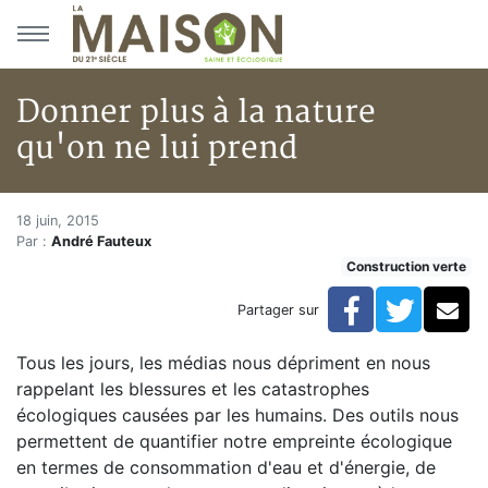
Aller au menu principal
Aller au contenu principal
Donner plus à la nature
qu'on ne lui prend
Donner plus à la nature qu'on 
Accueil
18 juin, 2015
Par :
André Fauteux
Articles
Construction verte
Construction verte
Enveloppe du bâtiment
Facebook
Twitte
Co
Partager sur
Donner plus à la nature qu'on ne lui prend
Tous les jours, les médias nous dépriment en nous
rappelant les blessures et les catastrophes
écologiques causées par les humains. Des outils nous
permettent de quantifier notre empreinte écologique
en termes de consommation d'eau et d'énergie, de