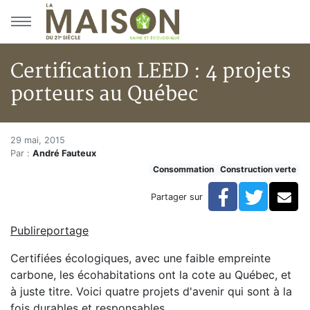
Aller au menu principal
Aller au contenu principal
Certification LEED : 4 projets
porteurs au Québec
Certification LEED : 4 projets 
Accueil
29 mai, 2015
Par :
André Fauteux
Articles
Consommation
Construction verte
Construction verte
Enveloppe du bâtiment
Facebook
Twitte
Co
Partager sur
Certification LEED : 4 projets porteurs au Québec
Publireportage
Certifiées écologiques, avec une faible empreinte
carbone, les écohabitations ont la cote au Québec, et
à juste titre. Voici quatre projets d'avenir qui sont à la
fois durables et responsables.