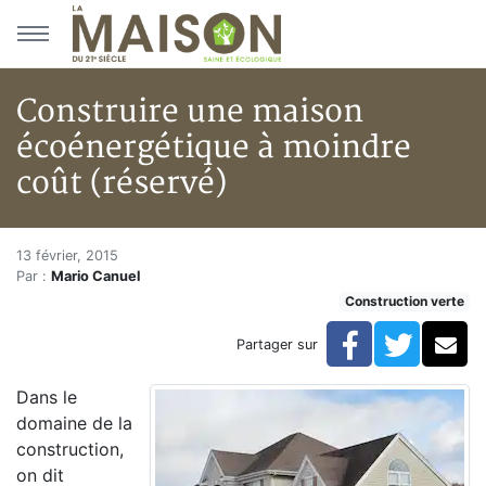
Aller au menu principal
Aller au contenu principal
Construire une maison
écoénergétique à moindre
coût (réservé)
Construire une maison écoéner
Accueil
13 février, 2015
Par :
Mario Canuel
Articles
Construction verte
Construction verte
Enveloppe du bâtiment
Facebook
Twitte
Co
Partager sur
Construire une maison écoénergétique à moindre coût
Dans le
domaine de la
construction,
on dit