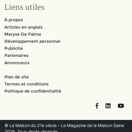
Liens utiles
À propos
Articles en anglais
Maryse De Palma
Développement personnel
Publicité
Partenaires
Annonceurs
Plan de site
Termes et conditions
Politique de confidentialité
Facebook
LinkedIn
You
© La Maison du 21e siècle - Le Magazine de la Maison Saine
2026. Tous droits réservés.