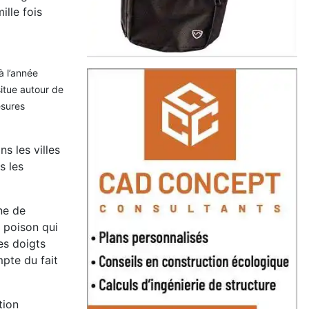
ille fois
à l’année
situe autour de
esures
s les villes
s les
ne de
u poison qui
es doigts
mpte du fait
tion