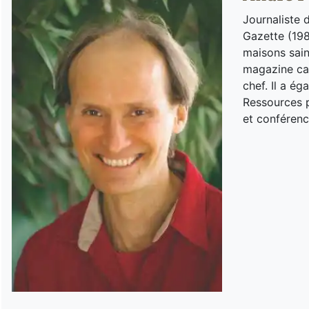
Journaliste 
Gazette (198
maisons sain
magazine can
chef. Il a é
Ressources p
et conférenc