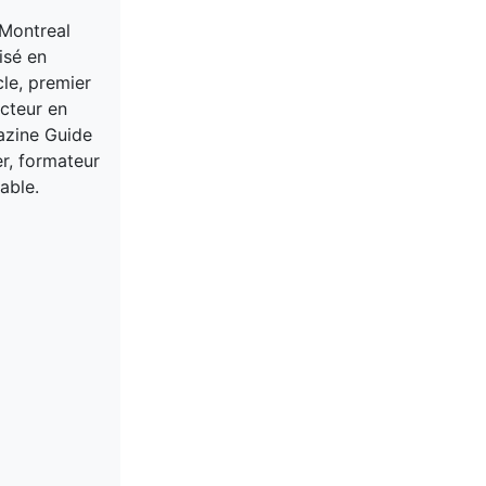
 Montreal
isé en
cle, premier
acteur en
gazine Guide
er, formateur
able.