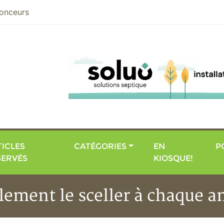
nier
onceurs
ICLES
CATÉGORIES
EN
P
SERVÉS
KIOSQUE!
éalement le sceller à chaque 