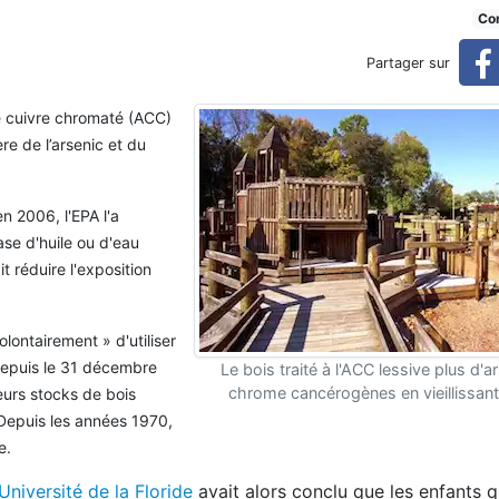
éalement le sceller à chaque 
Con
Partager sur
de cuivre chromaté (ACC)
 année
re de l’arsenic et du
en 2006, l'EPA l'a
ase d'huile ou d'eau
it réduire l'exposition
lontairement » d'utiliser
 depuis le 31 décembre
Le bois traité à l'ACC lessive plus d'a
chrome cancérogènes en vieillissa
eurs stocks de bois
 Depuis les années 1970,
e.
Université de la Floride
avait alors conclu que les enfants q