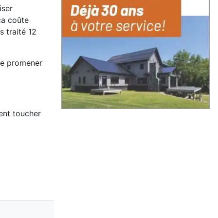
iser
ça coûte
 traité 12
 me promener
ient toucher