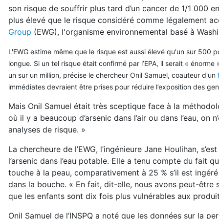
son risque de souffrir plus tard d’un cancer de 1/1 000 e
plus élevé que le risque considéré comme légalement ac
Group
(EWG), l'organisme environnemental basé à Washing
L'EWG estime même que le risque est aussi élevé qu'un sur 500 pour
longue. Si un tel risque était confirmé par l’EPA, il serait « énor
un sur un million, précise le chercheur Onil Samuel, coauteur d'un
immédiates devraient être prises pour réduire l’exposition des gen
Mais Onil Samuel était très sceptique face à la méthodolo
où il y a beaucoup d’arsenic dans l’air ou dans l’eau, on
analyses de risque. »
La chercheure de l’EWG, l’ingénieure Jane Houlihan, s’es
l’arsenic dans l’eau potable. Elle a tenu compte du fait
touche à la peau, comparativement à 25 % s’il est ingéré 
dans la bouche. « En fait, dit-elle, nous avons peut-être
que les enfants sont dix fois plus vulnérables aux produi
Onil Samuel de l’INSPQ a noté que les données sur la per