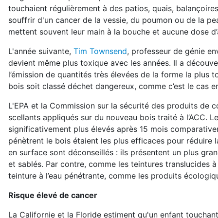
touchaient régulièrement à des patios, quais, balançoires
souffrir d'un cancer de la vessie, du poumon ou de la pea
mettent souvent leur main à la bouche et aucune dose d’ar
L'année suivante,
Tim Townsend
, professeur de génie env
devient même plus toxique avec les années. Il a découver
l’émission de quantités très élevées de la forme la plus tox
bois soit classé déchet dangereux, comme c’est le cas e
L'EPA et la Commission sur la sécurité des produits de c
scellants appliqués sur du nouveau bois traité à l’ACC. L
significativement plus élevés après 15 mois comparativeme
pénètrent le bois étaient les plus efficaces pour réduire 
en surface sont déconseillés : ils présentent un plus grand
et sablés. Par contre, comme les teintures translucides à l’
teinture à l’eau pénétrante, comme les produits écolog
Risque élevé de cancer
La Californie et la Floride estiment qu'un enfant toucha