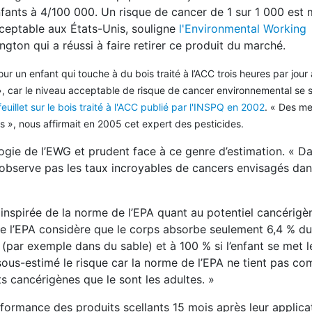
nfants à 4/100 000. Un risque de cancer de 1 sur 1 000 est m
ceptable aux États-Unis, souligne
l'Environmental Working
ton qui a réussi à faire retirer ce produit du marché.
 un enfant qui touche à du bois traité à l’ACC trois heures par jour 
me », car le niveau acceptable de risque de cancer environnemental se 
feuillet sur le bois traité à l'ACC publié par l'INSPQ en 2002
. « Des m
s », nous affirmait en 2005 cet expert des pesticides.
gie de l’EWG et prudent face à ce genre d’estimation. « Dan
 n’observe pas les taux incroyables de cancers envisagés dan
t inspirée de la norme de l’EPA quant au potentiel cancérigè
 que l’EPA considère que le corps absorbe seulement 6,4 % d
(par exemple dans du sable) et à 100 % si l’enfant se met l
 sous-estimé le risque car la norme de l’EPA ne tient pas co
ts cancérigènes que le sont les adultes. »
formance des produits scellants 15 mois après leur applica