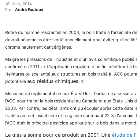
Bois traité à l’arsenic : id
Accueil
18 juillet, 2014
Par :
André Fauteux
Articles
Construction verte
Enveloppe du bâtiment
Retiré du marché résidentiel en 2004, le bois traité
à l’arséniate 
Bois traité à l’arsenic : idéalement le sceller à chaque
devrait néanmoins être scellé annuellement pour éviter qu'il ne libè
chrome hautement cancérigènes.
Malgré les pressions de l'industrie et d'un avis scientifique publié 
confirmé en 2011 : « L'application régulière d'un fini pénétrant à b
(teintures ou scellants) aux structures en bois traité à l'ACC pourra
aux résidus chimiques. »
potentielle
Menacée de règlementation aux États-Unis, l'industrie a cessé « vo
l’ACC pour traiter le bois résidentiel au Canada et aux États-Unis
2003. Par contre, les détaillants ont pu écouler après cette date l
traité avec cet insecticide et fongicide contenant 22 % d'arsenic.
l'ACC était le principal pesticide appliqué sur le bois dans le mond
Le glas a sonné pour ce produit en 2001. Une
étude de l'