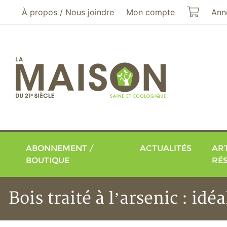
Aller au menu principal
Aller au contenu principal
Mon pa
À propos / Nous joindre
Mon compte
Ann
ABONNEMENT /
ACTUALITÉS
ART
BOUTIQUE
RÉ
Bois traité à l’arsenic : id