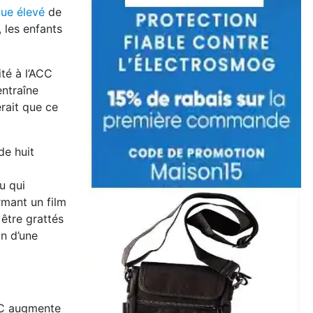
que élevé
de
 les enfants
ité à l’ACC
entraîne
erait que ce
de huit
u qui
rmant un film
 être grattés
on d’une
ACC augmente