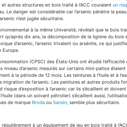
 et autres structures en bois traité à l’ACC couraient
un ris
u. Le danger est considérable car l’arsenic pénètre la peau,
senic n’est jugée sécuritaire.
ironnemental à la même Université, révélait que le bois tra
t qu’après dix ans, la décomposition de la lignine du bois 
ique d’arsenic, l’arsenic trivalent ou arsénite, ce qui justifi
n Europe.
onsommation (CPSC) des États-Unis ont étudié l’efficacité 
es niveau d’arsenic mesurés sur certains mini-patios étaient
nt à la période de 12 mois. Les teintures à l’huile et à l’ea
la migration de l’arsenic. Les peintures et autres produits fo
 risque d’exposition à l’arsenic car ils s’écaillent et doivent
huile (dans un solvant pétrolier) s’écaillent aussi, l’utilisati
iques de marque
Broda
ou
Sansin
, semble plus sécuritaire.
nt régulièrement à un équipement de jeu en bois traité à l’