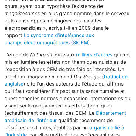
cours, ayant pour hypothèse l’existence de
magnétosomes
en plus grand nombre dans le cerveau
et les enveloppes méningées des malades
électrosensibles », écrivait-il en 2009 dans le
rapport
Le syndrome d’intolérance aux
champs
électromagnétiques (SICEM)
.
L'étude de
Nature
s'ajoute aux
milliers d'autres
qui ont
mis en lumière les effets non thermiques nuisibles de
l'exposition à des CEM de très faibles intensités. Un
article du magazine allemand
Der Speigel
(
traduction
anglaise
) cite l'un des auteurs de l'étude qui affirme
qu'il faut considérer l'impact sur la santé humaine et
questionner les normes d'exposition internationales qui
visent seulement à éviter les effets thermiques
(échauffement des tissus) des CEM. Le
Département
américain de l'intérieur
qualifiait récemment de
désuètes ces limites, établies par un
organisme lié à
l'industrie
, car elles mettent des espèces animales