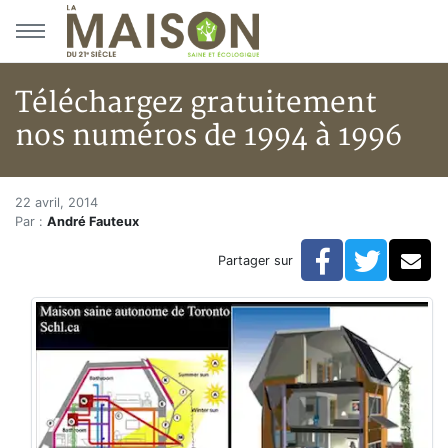
Aller au menu principal
Aller au contenu principal
Téléchargez gratuitement
nos numéros de 1994 à 1996
Téléchargez gratuitement nos 
Accueil
22 avril, 2014
Par :
André Fauteux
Articles
Bulletin la Maison saine
Facebook
Twitte
Co
Partager sur
Téléchargez gratuitement nos numéros de 1994 à 19