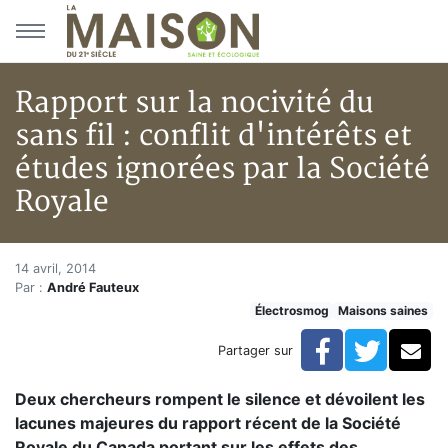
Aller au menu principal
Aller au contenu principal
Rapport sur la nocivité du
sans fil : conflit d'intérêts et
études ignorées par la Société
Royale
Rapport sur la nocivité du sans 
Accueil
14 avril, 2014
Par :
André Fauteux
Articles
Électrosmog
Maisons saines
Maisons saines
Hypersensibilités environnementales
Facebook
Twitte
Co
Partager sur
Rapport sur la nocivité du sans fil : conflit d'intérêts
Deux chercheurs rompent le silence et dévoilent les
lacunes majeures du rapport récent de la Société
Royale du Canada portant sur les effets des