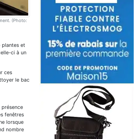
ement. (Photo:
 plantes et
elle-ci à un
ur ces
ttoyer le bac
a présence
es fenêtres
che lorsque
rand nombre