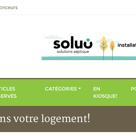
nier
onceurs
ICLES
CATÉGORIES
EN
P
SERVÉS
KIOSQUE!
ans votre logement!