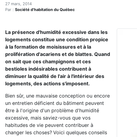
Dites adieu à l'humidité d
Accueil
27 mars, 2014
Par :
Société d'habitation du Québec
Articles
Maisons saines
Hypersensibilités environnementales
La présence d'humidité excessive dans les
Dites adieu à l'humidité dans votre logement!
logements constitue une condition propice
à la formation de moisissures et à la
prolifération d'acariens et de blattes. Quand
on sait que ces champignons et ces
bestioles indésirables contribuent à
diminuer la qualité de l'air à l'intérieur des
logements, des actions s'imposent.
Bien sûr, une mauvaise conception ou encore
un entretien déficient du bâtiment peuvent
être à l'origine d'un problème d'humidité
excessive, mais saviez-vous que vos
habitudes de vie peuvent contribuer à
changer les choses?
Voici quelques conseils