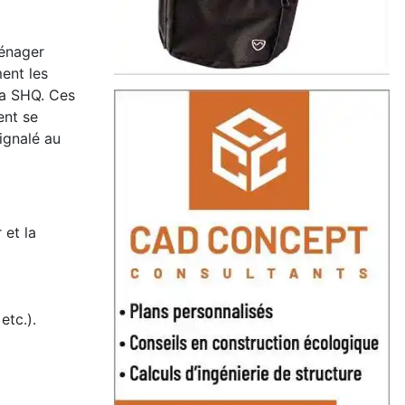
ménager
ent les
 la SHQ. Ces
ent se
ignalé au
 et la
etc.).