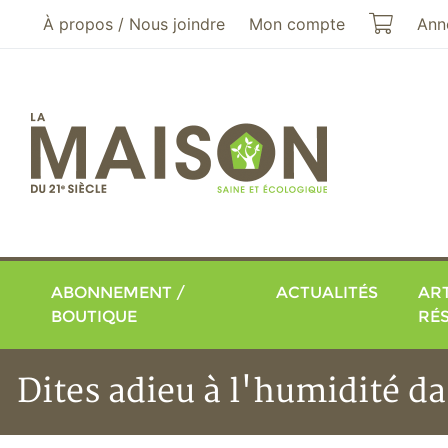
Aller au menu principal
Aller au contenu principal
Mon pa
À propos / Nous joindre
Mon compte
Ann
ABONNEMENT /
ACTUALITÉS
ART
BOUTIQUE
RÉ
Dites adieu à l'humidité d