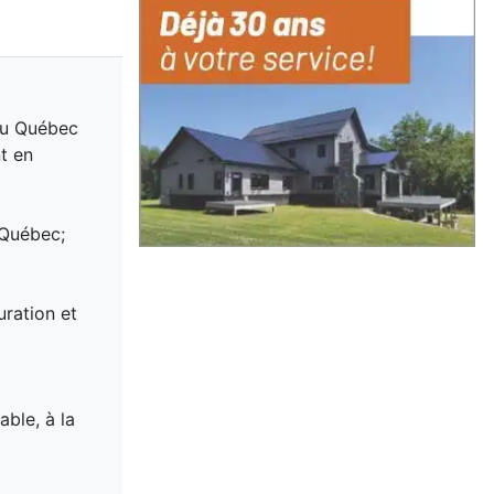
 du Québec
t en
 Québec;
uration et
ble, à la