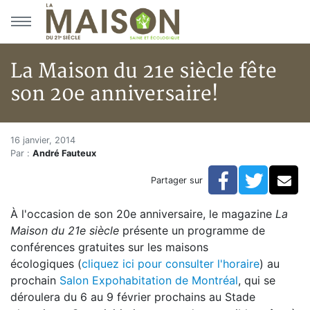
Aller au menu principal
Aller au contenu principal
La Maison du 21e siècle fête
son 20e anniversaire!
La Maison du 21e siècle fête so
Accueil
16 janvier, 2014
Par :
André Fauteux
Articles
Bulletin la Maison saine
Facebook
Twitte
Co
Partager sur
La Maison du 21e siècle fête son 20e anniversaire!
À l'occasion de son 20e anniversaire, le magazine
La
Maison du 21
e
siècle
présente un programme de
conférences gratuites sur les maisons
écologiques (
cliquez ici pour consulter l'horaire
) au
prochain
Salon Expohabitation de Montréal
, qui se
déroulera du 6 au 9 février prochains au Stade