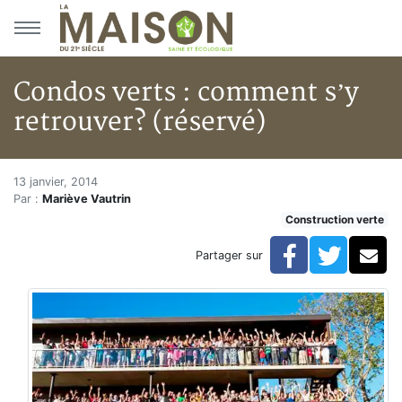
Aller au menu principal
Aller au contenu principal
Condos verts : comment s’y
retrouver? (réservé)
Condos verts : comment s’y ret
Accueil
13 janvier, 2014
Par :
Mariève Vautrin
Articles
Construction verte
Construction verte
Enveloppe du bâtiment
Facebook
Twitte
Co
Partager sur
Condos verts : comment s’y retrouver? (réservé)