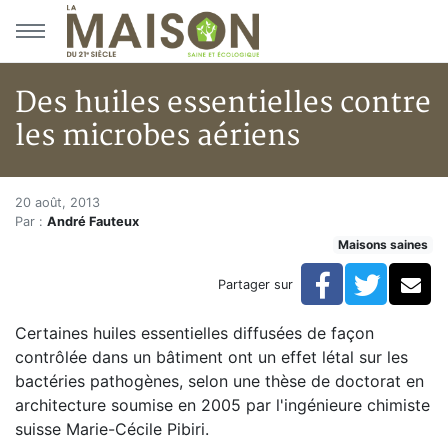
Aller au menu principal
Aller au contenu principal
Des huiles essentielles contre
les microbes aériens
Des huiles essentielles contre 
Accueil
20 août, 2013
Par :
André Fauteux
Articles
Maisons saines
Maisons saines
Hypersensibilités environnementales
Facebook
Twitte
Co
Partager sur
Des huiles essentielles contre les microbes aériens
Certaines huiles essentielles diffusées de façon
contrôlée dans un bâtiment ont un effet létal sur les
bactéries pathogènes, selon une thèse de doctorat en
architecture soumise en 2005 par l'ingénieure chimiste
suisse Marie-Cécile Pibiri.