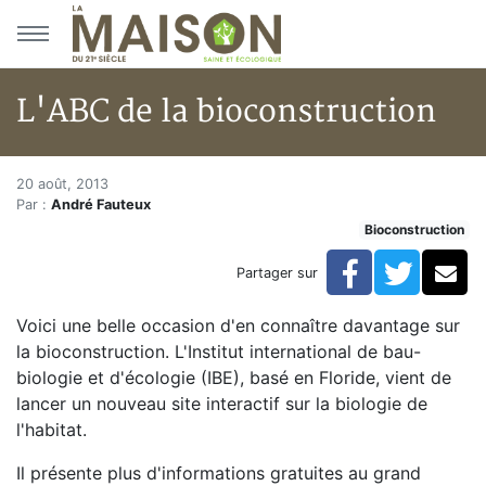
Aller au menu principal
Aller au contenu principal
L'ABC de la bioconstruction
L'ABC de la bioconstruction
Accueil
20 août, 2013
Par :
André Fauteux
Articles
Bioconstruction
Bulletin la Maison saine
L'ABC de la bioconstruction
Facebook
Twitte
Co
Partager sur
Voici une belle occasion d'en connaître davantage sur
la bioconstruction. L'Institut international de bau-
biologie et d'écologie (IBE), basé en Floride, vient de
lancer un nouveau site interactif sur la biologie de
l'habitat.
Il présente plus d'informations gratuites au grand