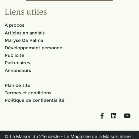
Liens utiles
À propos
Articles en anglais
Maryse De Palma
Développement personnel
Publicité
Partenaires
Annonceurs
Plan de site
Termes et conditions
Politique de confidentialité
Facebook
LinkedIn
You
© La Maison du 21e siècle - Le Magazine de la Maison Saine