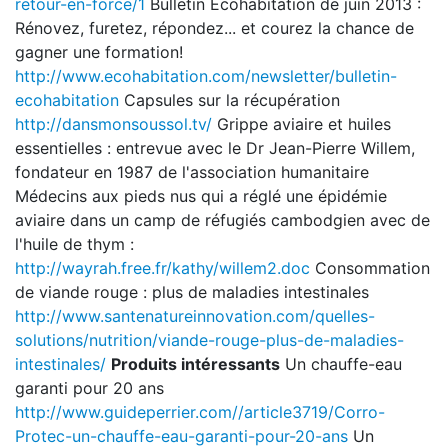
retour-en-force/1
Bulletin Écohabitation de juin 2013 :
Rénovez, furetez, répondez... et courez la chance de
gagner une formation!
http://www.ecohabitation.com/newsletter/bulletin-
ecohabitation
Capsules sur la récupération
http://dansmonsoussol.tv/
Grippe aviaire et huiles
essentielles : entrevue avec le Dr Jean-Pierre Willem,
fondateur en 1987 de l'association humanitaire
Médecins aux pieds nus qui a réglé une épidémie
aviaire dans un camp de réfugiés cambodgien avec de
l'huile de thym :
http://wayrah.free.fr/kathy/willem2.doc
Consommation
de viande rouge : plus de maladies intestinales
http://www.santenatureinnovation.com/quelles-
solutions/nutrition/viande-rouge-plus-de-maladies-
intestinales/
Produits intéressants
Un chauffe-eau
garanti pour 20 ans
http://www.guideperrier.com//article3719/Corro-
Protec-un-chauffe-eau-garanti-pour-20-ans
Un