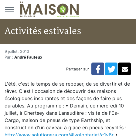
Aller au menu principal
Aller au contenu principal
Activités estivales
Activités estivales
Accueil
9 juillet, 2013
Par :
André Fauteux
Articles
Bulletin la Maison saine
Facebook
Twitte
Co
Partager sur
Activités estivales
L'été, c'est le temps de se reposer, de se divertir et de
rêver. C'est l'occasion de découvrir des maisons
écologiques inspirantes et des façons de faire plus
durables. Au programme : • Demain, ce mercredi 10
juillet, à Chertsey dans Lanaudière : visite de l'Es-
Cargo, maison de pneus de type Earthship, et
construction d'un caveau à glace en pneus recyclés :
http://www.solutionera.com/#!volontariat/c1y6r
•