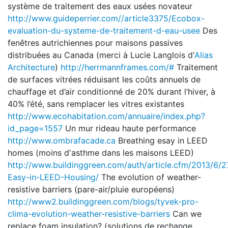
système de traitement des eaux usées novateur
http://www.guideperrier.com//article3375/Ecobox-
evaluation-du-systeme-de-traitement-d-eau-usee
Des
fenêtres autrichiennes pour maisons passives
distribuées au Canada (merci à Lucie Langlois d'
Alias
Architecture
)
http://herrmannframes.com/#
Traitement
de surfaces vitrées réduisant les coûts annuels de
chauffage et d’air conditionné de 20% durant l’hiver, à
40% l’été, sans remplacer les vitres existantes
http://www.ecohabitation.com/annuaire/index.php?
id_page=1557
Un mur rideau haute performance
http://www.ombrafacade.ca
Breathing esay in LEED
homes (moins d'asthme dans les maisons LEED)
http://www.buildinggreen.com/auth/article.cfm/2013/6/2
Easy-in-LEED-Housing/
The evolution of weather-
resistive barriers (pare-air/pluie européens)
http://www2.buildinggreen.com/blogs/tyvek-pro-
clima-evolution-weather-resistive-barriers
Can we
replace foam insulation? (solutions de rechange