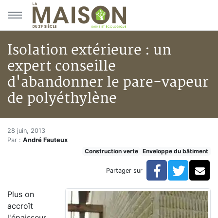
Aller au menu principal
Aller au contenu principal
Isolation extérieure : un
expert conseille
d'abandonner le pare-vapeur
de polyéthylène
Isolation extérieure : un expe
Accueil
28 juin, 2013
Par :
André Fauteux
Articles
Construction verte
Enveloppe du bâtiment
Construction verte
Enveloppe du bâtiment
Facebook
Twitte
Co
Partager sur
Isolation extérieure : un expert conseille d'abandonn
Plus on
accroît
l'épaisseur