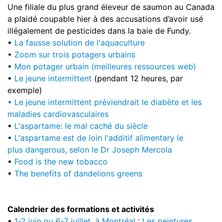
Une filiale du plus grand éleveur de saumon au Canada
a plaidé coupable hier à des accusations d’avoir usé
illégalement de pesticides dans la baie de Fundy.
•
La fausse solution de l'aquaculture
•
Zoom sur trois potagers urbains
•
Mon potager urbain (meilleures ressources web)
•
Le jeune intermittent
(pendant 12 heures, par
exemple)
• Le jeune intermittent préviendrait le diabète et les
maladies cardiovasculaires
•
L'aspartame: le mal caché du siècle
•
L'aspartame est de loin l'additif alimentary le
plus dangerous, selon le Dr Joseph Mercola
•
Food is the new tobacco
•
The benefits of dandelions greens
Calendrier des formations et activités
•
1-2 juin ou 6-7 juillet, à Montréal
:
Les peintures