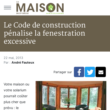
Aller au menu principal
Aller au contenu principal
Le Code de construction
pénalise la fenestration
excessive
Le Code de construction pénali
Accueil
22 mai, 2013
Par :
André Fauteux
Articles
Bulletin la Maison saine
Facebook
Twitte
Co
Partager sur
Le Code de construction pénalise la fenestration exc
Votre maison ou
votre solarium
pourrait coûter
plus cher que
prévu : le