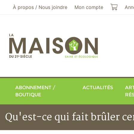
Aller au menu principal
Aller au contenu principal
Mon pa
À propos / Nous joindre
Mon compte
Ann
ABONNEMENT /
ACTUALITÉS
ART
BOUTIQUE
RÉ
Qu'est-ce qui fait brûler c