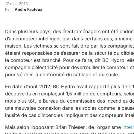
Qu'est-ce qui fait brûler c
Accueil
17 mai, 2013
Par :
André Fauteux
Articles
Maisons saines
Hypersensibilités environnementales
Dans plusieurs pays, des électroménagers ont été endomm
Qu'est-ce qui fait brûler certains compteurs intelligen
d’un compteur intelligent qui, dans certains cas, a mêm
maison. Les victimes se sont fait dire par les compagnies 
étaient responsables de s’assurer de la sécurité du câbla
le compteur est branché. Pour ce faire, dit BC Hydro, ell
compagnie d’électricité pour déverrouiller le compteur e
pour vérifier la conformité du câblage et du socle.
En date d’août 2012, BC Hydro avait rapporté plus de 1
découverts en remplaçant 1,5 million de compteurs, sel
mois plus tôt, le Bureau du commissaire des incendies de 
une mauvaise connexion dans les socles comme la cause
inusité de cas d’incendies impliquant des compteurs intel
Mais selon l’opposant Brian Thiesen, de l’organisme
Inte