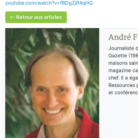
youtube.com/watch?v=fBDgZjR4qHQ
Retour aux articles
André F
Journaliste 
Gazette (198
maisons sain
magazine can
chef. Il a é
Ressources p
et conférenc