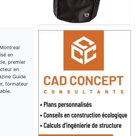
 Montreal
isé en
cle, premier
acteur en
gazine Guide
er, formateur
able.