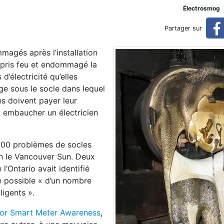
ertains compteurs intelligent
Électrosmog
Partager sur
agés après l’installation
ts?
e pris feu et endommagé la
d’électricité qu’elles
ge sous le socle dans lequel
es doivent payer leur
t embaucher un électricien
 100 problèmes de socles
on le Vancouver Sun. Deux
l’Ontario avait identifié
 possible « d’un nombre
ligents ».
rior Smart Meter Awareness
,