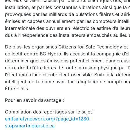
les feux seraient causés par des arcs électriques dus, en
installation, et par les constantes vibrations ainsi que la
provoquées par les milliards de pulsations filaires et aé
émises et captées annuellement par les compteurs intelli
internationale des ouvriers en l’électricité estime d’ailleu
dus à l’inexpérience des installateurs embauchés au lieu d
De plus, les organismes Citizens for Safe Technology e
collectif contre BC Hydro. Ils accusent la compagnie d’él
déterminer quelles émissions potentiellement dangereus
notre droit d'être libres de toute intrusion physique par
l’électricité d’une cliente électrosensible. Suite à la dét
intelligent, cette dame avait fait remplacer ce compte
États-Unis.
Pour en savoir davantage :
Compilation des reportages sur le sujet :
emfsafetynetwork.org/?page_id=1280
stopsmartmetersbc.ca