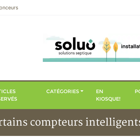
nier
onceurs
ICLES
CATÉGORIES
EN
P
SERVÉS
KIOSQUE!
ertains compteurs intelligent