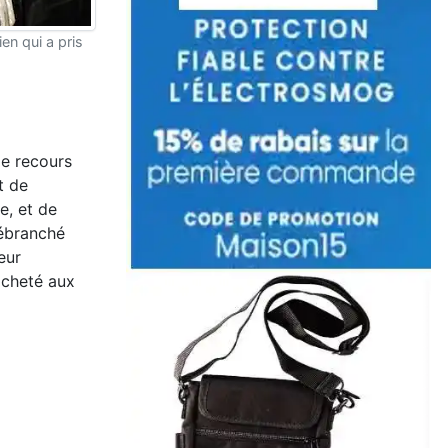
ien qui a pris
de recours
t de
e, et de
débranché
eur
acheté aux