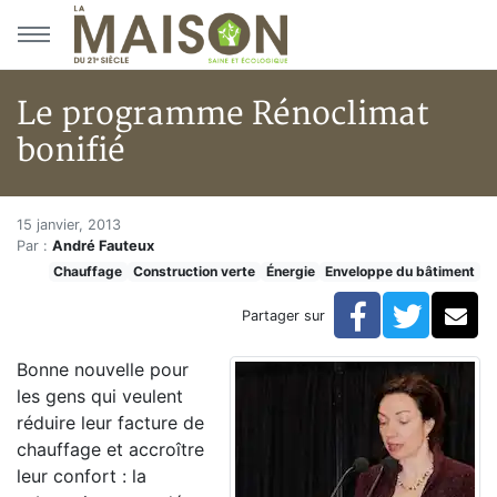
Aller au menu principal
Aller au contenu principal
Le programme Rénoclimat
bonifié
Le programme Rénoclimat boni
Accueil
15 janvier, 2013
Par :
André Fauteux
Articles
Chauffage
Construction verte
Énergie
Enveloppe du bâtiment
Construction verte
Enveloppe du bâtiment
Facebook
Twitte
Co
Partager sur
Le programme Rénoclimat bonifié
Bonne nouvelle pour
les gens qui veulent
réduire leur facture de
chauffage et accroître
leur confort : la