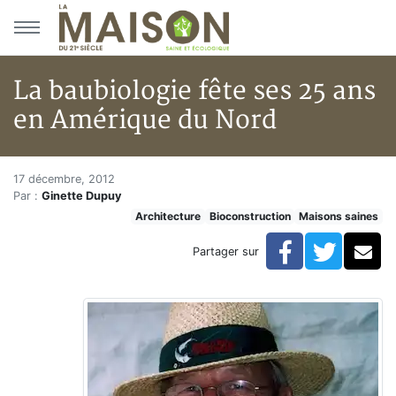
Aller au menu principal
Aller au contenu principal
La baubiologie fête ses 25 ans
en Amérique du Nord
La baubiologie fête ses 25 ans
Accueil
17 décembre, 2012
Par :
Ginette Dupuy
Articles
Architecture
Bioconstruction
Maisons saines
Maisons saines
Hypersensibilités environnementales
Facebook
Twitte
Co
Partager sur
La baubiologie fête ses 25 ans en Amérique du Nord