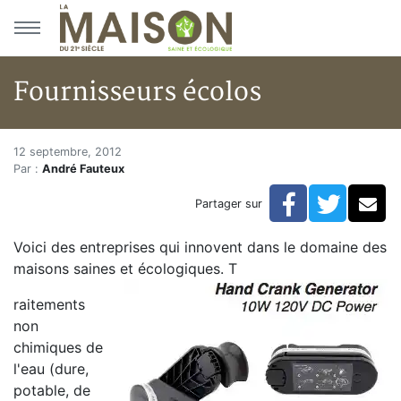
Aller au menu principal
Aller au contenu principal
Fournisseurs écolos
Fournisseurs écolos
Accueil
12 septembre, 2012
Par :
André Fauteux
Articles
Bulletin la Maison saine
Facebook
Twitte
Co
Partager sur
Fournisseurs écolos
Voici des entreprises qui innovent dans le domaine des
maisons saines et écologiques.
T
raitements
non
chimiques de
l'eau (dure,
potable, de