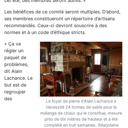
cet été, des membres seront admis. »
Les bénéfices de ce comité seront multiples. D’abord,
ses membres constitueront un répertoire d’artisans
recommandés. Ceux-ci devront souscrire à des
normes et à un code d’éthique stricts.
« Ça va
régler un
paquet de
problèmes,
dit Alain
Lachance. Le
but est de
regrouper
des
Le foyer de pierre d'Alain Lachance a
nécessité 24 tonnes de sable pour le
mélange de chaux qui le constitue, mesure
près de dix mètres de hauteur et a été
complété en huit semaines. (Marjolaine