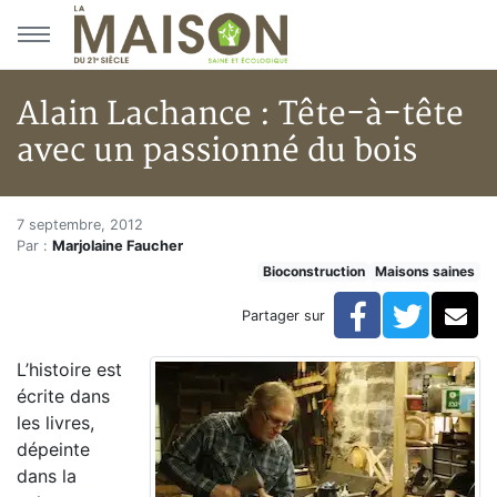
Aller au menu principal
Aller au contenu principal
Alain Lachance : Tête-à-tête
avec un passionné du bois
Alain Lachance : Tête-à-tête a
Accueil
7 septembre, 2012
Par :
Marjolaine Faucher
Articles
Bioconstruction
Maisons saines
Maisons saines
Hypersensibilités environnementales
Facebook
Twitte
Co
Partager sur
Alain Lachance : Tête-à-tête avec un passionné du bo
L’histoire est
écrite dans
les livres,
dépeinte
dans la