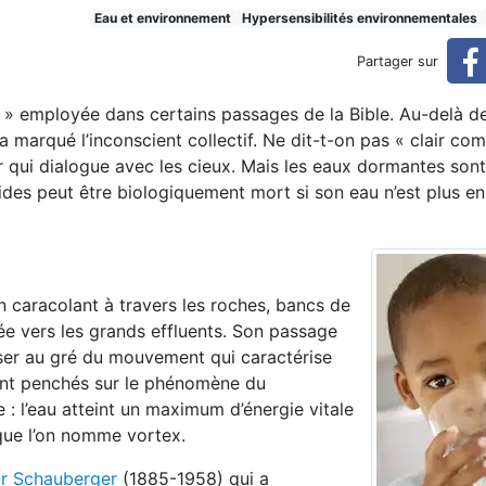
ile en action dans le process
Eau et environnement
Hypersensibilités environnementales
Partager sur
es » employée dans certains passages de la Bible. Au-delà d
ssus de régénération de l’eau
a marqué l’inconscient collectif. Ne dit-t-on pas « clair co
r qui dialogue avec les cieux. Mais les eaux dormantes so
pides peut être biologiquement mort si son eau n’est plus en
 en caracolant à travers les roches, bancs de
lée vers les grands effluents. Son passage
aliser au gré du mouvement qui caractérise
 sont penchés sur le phénomène du
: l’eau atteint un maximum d’énergie vitale
que l’on nomme vortex.
or Schauberger
(1885-1958) qui a