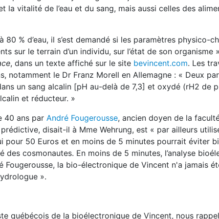
 la vitalité de l’eau et du sang, mais aussi celles des alime
à 80 % d’eau, il s’est demandé si les paramètres physico-c
s sur le terrain d’un individu, sur l’état de son organisme 
ace
, dans un texte affiché sur le site
bevincent.com
. Les tr
s, notamment le Dr Franz Morell en Allemagne : « Deux pa
 dans un sang alcalin [pH au-delà de 7,3] et oxydé (rH2 de p
calin et réducteur. »
e 40 ans par
André Fougerousse
, ancien doyen de la facult
édictive, disait-il à Mme Wehrung, est « par ailleurs utilis
i pour 50 Euros et en moins de 5 minutes pourrait éviter b
nté des cosmonautes. En moins de 5 minutes, l’analyse bioél
é Fougerousse, la bio-électronique de Vincent n'a jamais é
hydrologue ».
iste québécois de la bioélectronique de Vincent, nous rappel