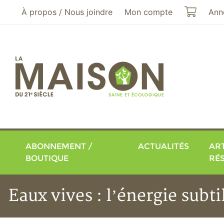
Aller au menu principal
Aller au contenu principal
Mon pa
À propos / Nous joindre
Mon compte
Ann
ABONNEMENT /
ACTUALITÉS
ART
BOUTIQUE
RÉ
Eaux vives : l’énergie subt