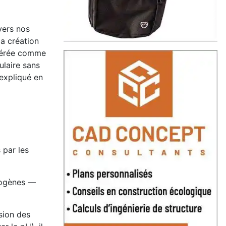
vers nos
la création
sidérée comme
ulaire sans
 expliqué en
 par les
hogènes —
sion des