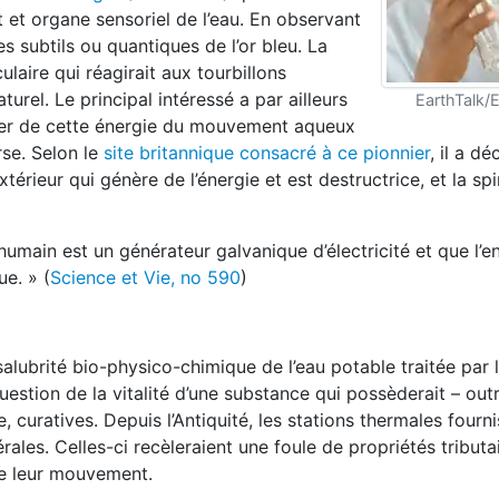
et organe sensoriel de l’eau. En observant
es subtils ou quantiques de l’or bleu. La
laire qui réagirait aux tourbillons
rel. Le principal intéressé a par ailleurs
EarthTalk/
ter de cette énergie du mouvement aqueux
se. Selon le
site britannique consacré à ce pionnier
, il a d
érieur qui génère de l’énergie et est destructrice, et la spi
humain est un générateur galvanique d’électricité et que l’
e. » (
Science et Vie, no 590
)
alubrité bio-physico-chimique de l’eau potable traitée par 
uestion de la vitalité d’une substance qui possèderait – out
 curatives. Depuis l’Antiquité, les stations thermales fourn
les. Celles-ci recèleraient une foule de propriétés tributai
de leur mouvement.