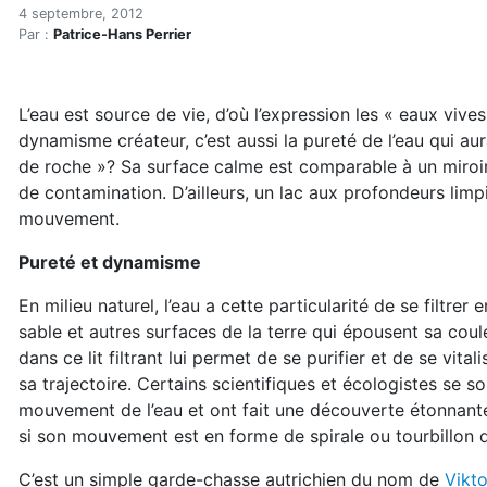
Eaux vives : l’énergie subt
Accueil
4 septembre, 2012
Par :
Patrice-Hans Perrier
Articles
Maisons saines
Hypersensibilités environnementales
L’eau est source de vie, d’où l’expression les « eaux viv
Eaux vives : l’énergie subtile en action dans le proce
dynamisme créateur, c’est aussi la pureté de l’eau qui aur
de roche »? Sa surface calme est comparable à un miroi
de contamination. D’ailleurs, un lac aux profondeurs lim
mouvement.
Pureté et dynamisme
En milieu naturel, l’eau a cette particularité de se filtrer
sable et autres surfaces de la terre qui épousent sa cou
dans ce lit filtrant lui permet de se purifier et de se vit
sa trajectoire. Certains scientifiques et écologistes se
mouvement de l’eau et ont fait une découverte étonnante 
si son mouvement est en forme de spirale ou tourbillon 
C’est un simple garde-chasse autrichien du nom de
Vikt