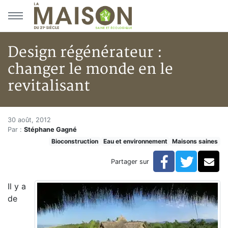
Aller au menu principal
Aller au contenu principal
Design régénérateur :
changer le monde en le
revitalisant
Design régénérateur : changer 
Accueil
30 août, 2012
Par :
Stéphane Gagné
Articles
Bioconstruction
Eau et environnement
Maisons saines
Maisons saines
Hypersensibilités environnementales
Facebook
Twitte
Co
Partager sur
Design régénérateur : changer le monde en le revitali
Il y a
de