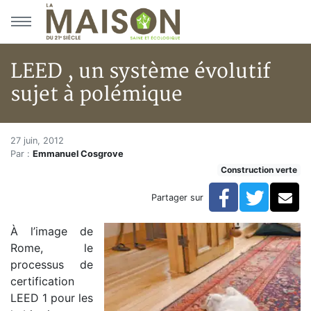
Aller au menu principal
Aller au contenu principal
LEED , un système évolutif
sujet à polémique
LEED , un système évolutif suj
Accueil
27 juin, 2012
Par :
Emmanuel Cosgrove
Articles
Construction verte
Construction verte
Enveloppe du bâtiment
Facebook
Twitte
Co
Partager sur
LEED , un système évolutif sujet à polémique
À l’image de
Rome, le
processus de
certification
LEED 1 pour les