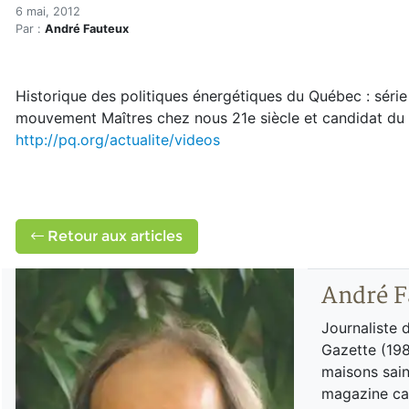
Historique des politiques 
Accueil
6 mai, 2012
Par :
André Fauteux
Articles
Énergie
Chauffage
Historique des politiques énergétiques du Québec : série
Historique des politiques énergétiques du Québec
mouvement Maîtres chez nous 21e siècle et candidat du pa
http://pq.org/actualite/videos
Retour aux articles
André F
Journaliste 
Gazette (198
maisons sain
magazine can