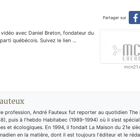
énergétiques du Québec
Partager sur
 vidéo avec Daniel Breton, fondateur du
rti québécois. Suivez le lien ...
mcn21.
auteux
de profession, André Fauteux fut reporter au quotidien The
8), puis à l'hebdo Habitabec (1989-1994) où il s’est spécial
es et écologiques. En 1994, il fondait La Maison du 21e siè
adien en la matière, dont il est toujours l'éditeur et le réd