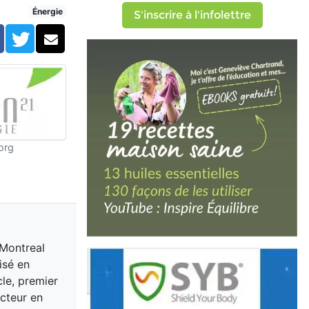
Énergie
S'inscrire à l'infolettre
Facebook
Twitter
Courriel
org
 Montreal
isé en
cle, premier
acteur en