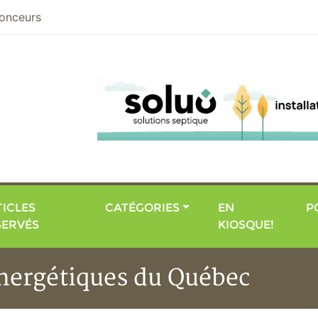
nier
onceurs
ICLES
CATÉGORIES
EN
P
SERVÉS
KIOSQUE!
énergétiques du Québec