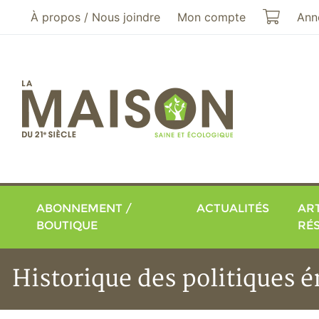
Aller au menu principal
Aller au contenu principal
Mon pa
À propos / Nous joindre
Mon compte
Ann
ABONNEMENT /
ACTUALITÉS
ART
BOUTIQUE
RÉ
Historique des politiques 