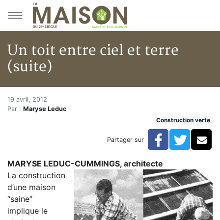
Aller au menu principal
Aller au contenu principal
Un toit entre ciel et terre
(suite)
Un toit entre ciel et terre (suit
Accueil
19 avril, 2012
Par :
Maryse Leduc
Articles
Construction verte
Construction verte
Enveloppe du bâtiment
Facebook
Twitte
Co
Partager sur
Un toit entre ciel et terre (suite)
MARYSE LEDUC-CUMMINGS, architecte
La construction
d’une maison
“saine”
implique le