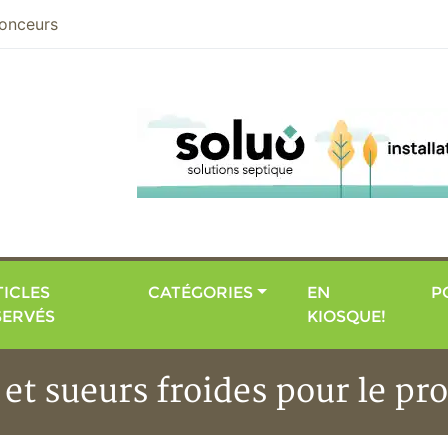
nier
onceurs
ICLES
CATÉGORIES
EN
P
SERVÉS
KIOSQUE!
t sueurs froides pour le pro