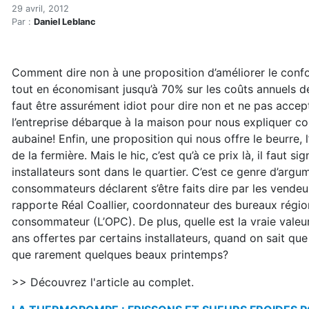
La thermopompe : frissons e
Accueil
29 avril, 2012
Par :
Daniel Leblanc
Articles
Construction verte
Enveloppe du bâtiment
Comment dire non à une proposition d’améliorer le confor
La thermopompe : frissons et sueurs froides pour le p
tout en économisant jusqu’à 70% sur les coûts annuels d
faut être assurément idiot pour dire non et ne pas accep
l’entreprise débarque à la maison pour nous expliquer co
aubaine! Enfin, une proposition qui nous offre le beurre, l
de la fermière. Mais le hic, c’est qu’à ce prix là, il faut si
installateurs sont dans le quartier. C’est ce genre d’argu
consommateurs déclarent s’être faits dire par les vend
rapporte Réal Coallier, coordonnateur des bureaux région
consommateur (L’OPC). De plus, quelle est la vraie valeu
ans offertes par certains installateurs, quand on sait qu
que rarement quelques beaux printemps?
>> Découvrez l'article au complet.