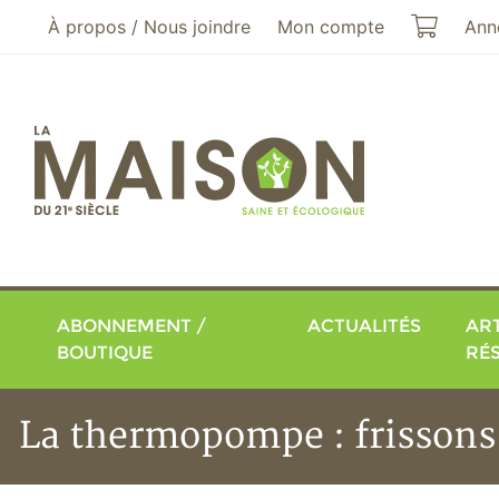
Aller au menu principal
Aller au contenu principal
Mon pa
À propos / Nous joindre
Mon compte
Ann
ABONNEMENT /
ACTUALITÉS
ART
BOUTIQUE
RÉ
La thermopompe : frissons e