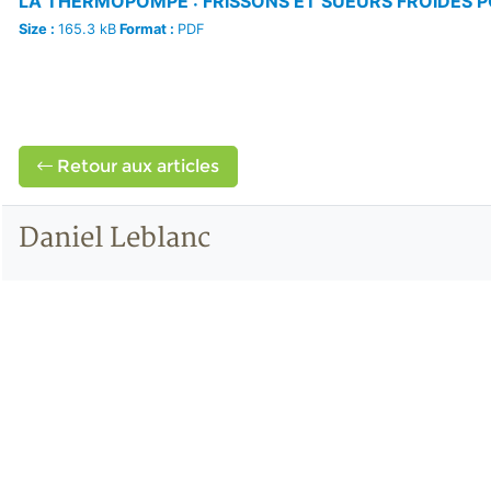
LA THERMOPOMPE : FRISSONS ET SUEURS FROIDES P
Size :
165.3 kB
Format :
PDF
Retour aux articles
Daniel Leblanc