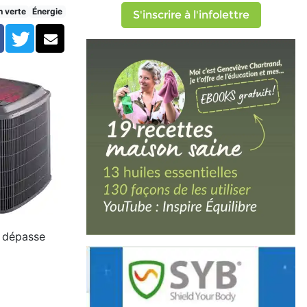
priétaire
n verte
Énergie
S'inscrire à l'infolettre
Facebook
Twitter
Courriel
e dépasse