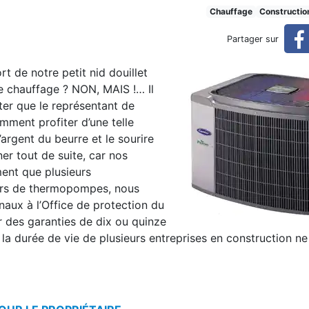
t sueurs froides pour le pro
Chauffage
Constructio
Partager sur
t de notre petit nid douillet
ropriétaire
e chauffage ? NON, MAIS !… Il
ter que le représentant de
mment profiter d’une telle
’argent du beurre et le sourire
gner tout de suite, car nos
ment que plusieurs
eurs de thermopompes, nous
aux à l’Office de protection du
r des garanties de dix ou quinze
e la durée de vie de plusieurs entreprises en construction n