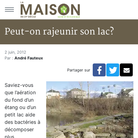
Aller au menu principal
Aller au contenu principal
Peut-on rajeunir son lac?
Peut-on rajeunir son lac?
Accueil
2 juin, 2012
Par :
André Fauteux
Articles
Lacs
Facebook
Twitte
Co
Partager sur
Peut-on rajeunir son lac?
Saviez-vous
que l’aération
du fond d’un
étang ou d’un
petit lac aide
des bactéries à
décomposer
plus