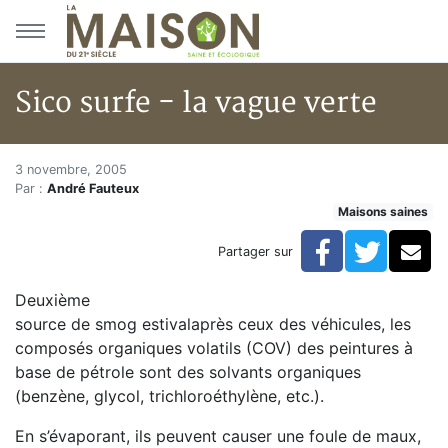
Aller au menu principal
Aller au contenu principal
Sico surfe - la vague verte
Sico surfe - la vague verte
Accueil
3 novembre, 2005
Par :
André Fauteux
Articles
Maisons saines
Maisons saines
Hypersensibilités environnementales
Facebook
Twitte
Co
Partager sur
Sico surfe - la vague verte
Deuxième
source de smog estivalaprès ceux des véhicules, les
composés organiques volatils (COV) des peintures à
base de pétrole sont des solvants organiques
(benzène, glycol, trichloroéthylène, etc.).
En s’évaporant, ils peuvent causer une foule de maux,