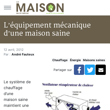
Aller au menu principal
Aller au contenu principal
L’équipement mécanique
d’une maison saine
L’équipement mécanique d’une
Accueil
12 avril, 2012
Par :
André Fauteux
Articles
Chauffage
Énergie
Maisons saines
Maisons saines
Hypersensibilités environnementales
Facebook
Twitte
Co
Partager sur
L’équipement mécanique d’une maison saine
Le système de
chauffage
d’une
maison saine
maintient une