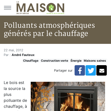
Aller au menu principal
Aller au contenu principal
Polluants atmosphériques
générés par le chauffage
Polluants atmosphériques géné
Accueil
22 mai, 2012
Par :
André Fauteux
Articles
Chauffage
Construction verte
Énergie
Maisons saines
Maisons saines
Hypersensibilités environnementales
Facebook
Twitte
Co
Partager sur
Polluants atmosphériques générés par le chauffage
Le bois est
la source la
plus
polluante de
chauffage, à