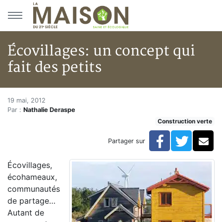
Aller au menu principal
Aller au contenu principal
Écovillages: un concept qui
fait des petits
Écovillages: un concept qui fait
Accueil
19 mai, 2012
Par :
Nathalie Deraspe
Articles
Construction verte
Construction verte
Enveloppe du bâtiment
Facebook
Twitte
Co
Partager sur
Écovillages: un concept qui fait des petits
Écovillages,
écohameaux,
communautés
de partage…
Autant de