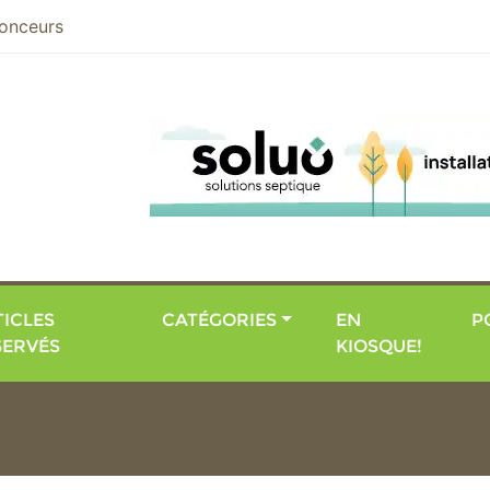
nier
onceurs
ICLES
CATÉGORIES
EN
P
SERVÉS
KIOSQUE!