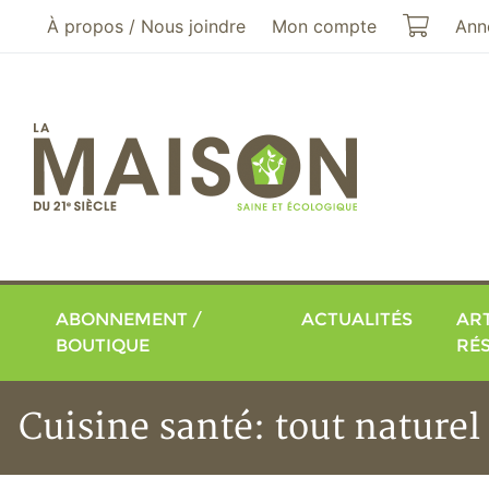
Aller au menu principal
Aller au contenu principal
Mon pa
À propos / Nous joindre
Mon compte
Ann
ABONNEMENT /
ACTUALITÉS
ART
BOUTIQUE
RÉ
Cuisine santé: tout naturel