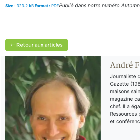
Publié dans notre numéro Autom
Size :
323.2 kB
Format :
PDF
Retour aux articles
André F
Journaliste 
Gazette (198
maisons sain
magazine can
chef. Il a é
Ressources p
et conférenc