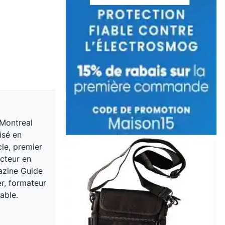
 Montreal
isé en
cle, premier
acteur en
gazine Guide
er, formateur
able.