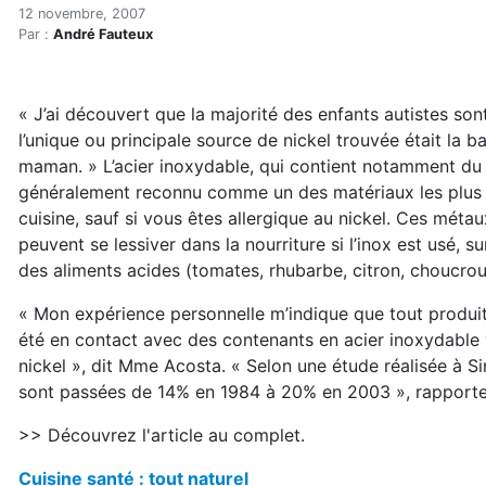
Cuisine santé: tout naturel
Accueil
12 novembre, 2007
Par :
André Fauteux
Articles
Maisons saines
Hypersensibilités environnementales
« J’ai découvert que la majorité des enfants autistes sont 
Cuisine santé: tout naturel
l’unique ou principale source de nickel trouvée était la b
maman. » L’acier inoxydable, qui contient notamment du 
généralement reconnu comme un des matériaux les plus sé
cuisine, sauf si vous êtes allergique au nickel. Ces méta
peuvent se lessiver dans la nourriture si l’inox est usé, 
des aliments acides (tomates, rhubarbe, citron, choucrou
« Mon expérience personnelle m’indique que tout produit
été en contact avec des contenants en acier inoxydable 
nickel », dit Mme Acosta. « Selon une étude réalisée à Sin
sont passées de 14% en 1984 à 20% en 2003 », rapporte
>> Découvrez l'article au complet.
Cuisine santé : tout naturel