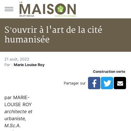
Aller au menu principal
Aller au contenu principal
S’ouvrir à l'art de la cité
humanisée
S’ouvrir à l'art de la cité huma
Accueil
21 août, 2022
Par :
Marie Louise Roy
Articles
Construction verte
Construction verte
Enveloppe du bâtiment
Facebook
Twitte
Co
Partager sur
S’ouvrir à l'art de la cité humanisée
par MARIE-
LOUISE ROY
architecte et
urbaniste,
M.Sc.A.