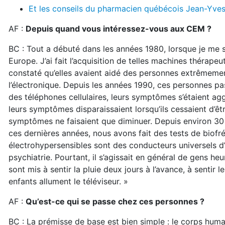
Et les conseils du pharmacien québécois Jean-Yves
AF :
Depuis quand vous intéressez-vous aux CEM ?
BC : Tout a débuté dans les années 1980, lorsque je me s
Europe. J’ai fait l’acquisition de telles machines thérape
constaté qu’elles avaient aidé des personnes extrêmement 
l’électronique. Depuis les années 1990, ces personnes pas
des téléphones cellulaires, leurs symptômes s’étaient aggr
leurs symptômes disparaissaient lorsqu’ils cessaient d’êt
symptômes ne faisaient que diminuer. Depuis environ 30 
ces dernières années, nous avons fait des tests de biofr
électrohypersensibles sont des conducteurs universels d’
psychiatrie. Pourtant, il s’agissait en général de gens heur
sont mis à sentir la pluie deux jours à l’avance, à sentir 
enfants allument le téléviseur. »
AF :
Qu’est-ce qui se passe chez ces personnes ?
BC : La prémisse de base est bien simple : le corps huma