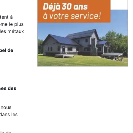
tent à
ème le plus
 des métaux
bel de
mes des
n nous
dans les