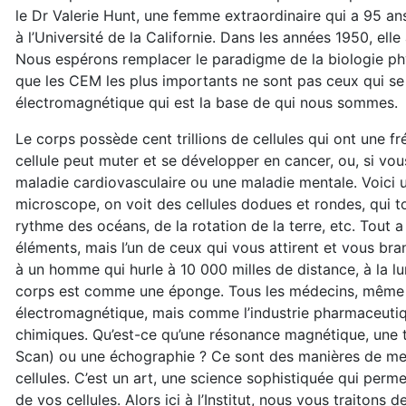
le Dr Valerie Hunt, une femme extraordinaire qui a 95 a
à l’Université de la Californie. Dans les années 1950, ell
Nous espérons remplacer le paradigme de la biologie ph
que les CEM les plus importants ne sont pas ceux qui se 
électromagnétique qui est la base de qui nous sommes.
Le corps possède cent trillions de cellules qui ont une 
cellule peut muter et se développer en cancer, ou, si vou
maladie cardiovasculaire ou une maladie mentale. Voici u
microscope, on voit des cellules dodues et rondes, qui 
rythme des océans, de la rotation de la terre, etc. Tout a
éléments, mais l’un de ceux qui vous attirent et vous br
à un homme qui hurle à 10 000 milles de distance, à la l
corps est comme une éponge. Tous les médecins, même le
électromagnétique, mais comme l’industrie pharmaceutique
chimiques. Qu’est-ce qu’une résonance magnétique, un
Scan) ou une échographie ? Ce sont des manières de mes
cellules. C’est un art, une science sophistiquée qui perm
de vos cellules. Alors ici à l’Institut, nous vous traito