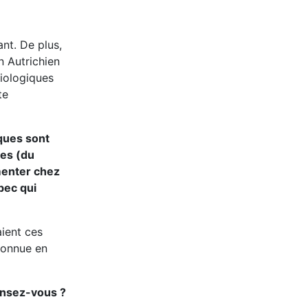
ant. De plus,
n Autrichien
iologiques
te
ques sont
ues (du
gmenter chez
bec qui
aient ces
econnue en
ensez-vous ?