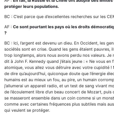
AF :
En fait, la Russie et la Chine ont adopté des limit
protéger leurs populations.
BC : C’est parce que d’excellentes recherches sur les C
AF :
Ce sont pourtant les pays où les droits démocratiq
?
BC : Ici, l’argent est devenu un dieu. En Occident, les gen
sociétés sont en crise. Quand les gens étaient pauvres, il
trop longtemps, alors nous avons perdu nos valeurs. Je n
dit à John F. Kennedy quand j’étais jeune : « Ne vous e
atomique, vous allez vous détruire avec votre cupidité ! M
de dire qu’aujourd’hui, quiconque doute que l’énergie él
humains est au mieux un fou, au pire, un humain corrom
j’allumerai un appareil radio, et un test de sang vivant 
de l’écoulement libre d’un beau concert de Mozart, puis
se masseront ensemble dans un coin comme si un monstre 
comme avec certaines fréquences plus subtiles mais au
qui veulent se protéger.