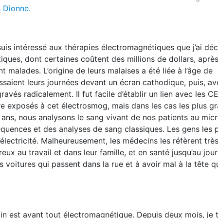
 Dionne.
uis intéressé aux thérapies électromagnétiques que j’ai dé
utiques, dont certaines coûtent des millions de dollars, aprè
malades. L’origine de leurs malaises a été liée à l’âge de
saient leurs journées devant un écran cathodique, puis, ave
avés radicalement. Il fut facile d’établir un lien avec les C
re exposés à cet électrosmog, mais dans les cas les plus gr
ans, nous analysons le sang vivant de nos patients au mic
équences et des analyses de sang classiques. Les gens les 
électricité. Malheureusement, les médecins les réfèrent trè
eux au travail et dans leur famille, et en santé jusqu’au jour
les voitures qui passent dans la rue et à avoir mal à la tête 
in est avant tout électromagnétique. Depuis deux mois, je t