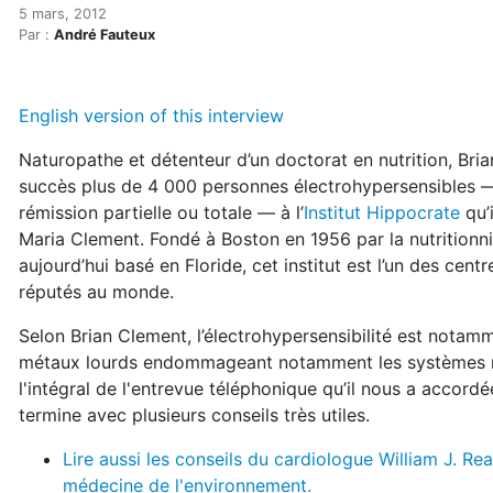
Électrosensibilité : comme
Accueil
5 mars, 2012
Par :
André Fauteux
Articles
Maisons saines
Hypersensibilités environnementales
English version of this interview
Électrosensibilité : comment se désintoxiquer
Naturopathe et détenteur d’un doctorat en nutrition, Bria
succès plus de 4 000 personnes électrohypersensibles —
rémission partielle ou totale — à l’
Institut Hippocrate
qu’
Maria Clement. Fondé à Boston en 1956 par la nutritionn
aujourd’hui basé en Floride, cet institut est l’un des centr
réputés au monde.
Selon Brian Clement, l’électrohypersensibilité est notam
métaux lourds endommageant notamment les systèmes ne
l'intégral de l'entrevue téléphonique qu’il nous a accordé
termine avec plusieurs conseils très utiles.
Lire aussi les conseils du cardiologue William J. Rea
médecine de l'environnement.