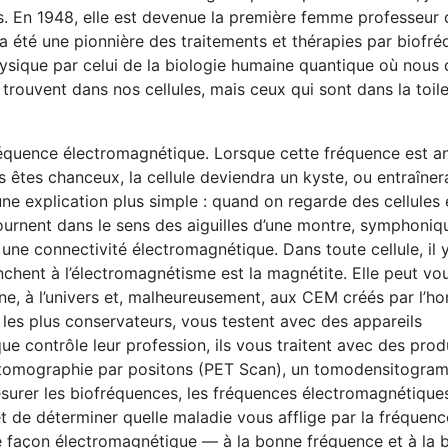
ns. En 1948, elle est devenue la première femme professeur
e a été une pionnière des traitements et thérapies par biofr
ysique par celui de la biologie humaine quantique où nous
trouvent dans nos cellules, mais ceux qui sont dans la toil
fréquence électromagnétique. Lorsque cette fréquence est a
s êtes chanceux, la cellule deviendra un kyste, ou entraîner
ne explication plus simple : quand on regarde des cellules 
tournent dans le sens des aiguilles d’une montre, symphoni
 une connectivité électromagnétique. Dans toute cellule, il y
anchent à l’électromagnétisme est la magnétite. Elle peut v
une, à l’univers et, malheureusement, aux CEM créés par l’h
s plus conservateurs, vous testent avec des appareils
 contrôle leur profession, ils vous traitent avec des prod
e tomographie par positons (PET Scan), un tomodensitogr
urer les biofréquences, les fréquences électromagnétique
et de déterminer quelle maladie vous afflige par la fréquenc
ns de façon électromagnétique — à la bonne fréquence et à la