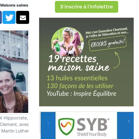
Maisons saines
S'inscrire à l'infolettre
Facebook
Twitter
Courriel
ut Hippocrate,
 Clement, avec
 Martin Luther