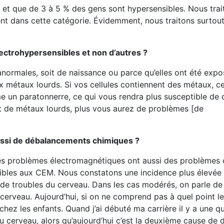
et que de 3 à 5 % des gens sont hypersensibles. Nous tra
nt dans cette catégorie. Évidemment, nous traitons surtou
ectrohypersensibles et non d’autres ?
 anormales, soit de naissance ou parce qu’elles ont été exp
 métaux lourds. Si vos cellules contiennent des métaux, ce
me un paratonnerre, ce qui vous rendra plus susceptible de
 de métaux lourds, plus vous aurez de problèmes [de
ussi de débalancements chimiques ?
 des problèmes électromagnétiques ont aussi des problèmes 
ibles aux CEM. Nous constatons une incidence plus élevée 
de troubles du cerveau. Dans les cas modérés, on parle de 
du cerveau. Aujourd’hui, si on ne comprend pas à quel point 
r chez les enfants. Quand j’ai débuté ma carrière il y a une q
u cerveau, alors qu’aujourd’hui c’est la deuxième cause de 