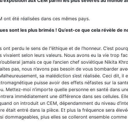
es d’exposition aux CEM parmi les plus sévères au monde a
EM ont été réalisées dans ces mêmes pays.
ues sont les plus brimés ! Qu’est-ce que cela révèle de n
s ont perdu le sens de l’’éthique et de l’honneur. C’est pour
s vivaient selon leurs valeurs. Nous avons eu la vie trop fa
’oublierai jamais ce que l’ancien chef soviétique Nikita Kh
n faites pas, nous n’avons pas besoin de vous bombarder av
alheureusement, sa malédiction s’est réalisée. Ceci dit, il 
ectromagnétique puisse avoir des effets néfastes sur la sant
pu. Mettez-moi n’importe quelle personne en santé dans une
montrera immédiatement une différence dans ses cellules. Ell
 quand on introduit un CEM, dépendamment du niveau d’inten
était entré dans la pièce. Et plus la fréquence sera élevé
ssi dommageables, plus elles se colleront ensemble comme