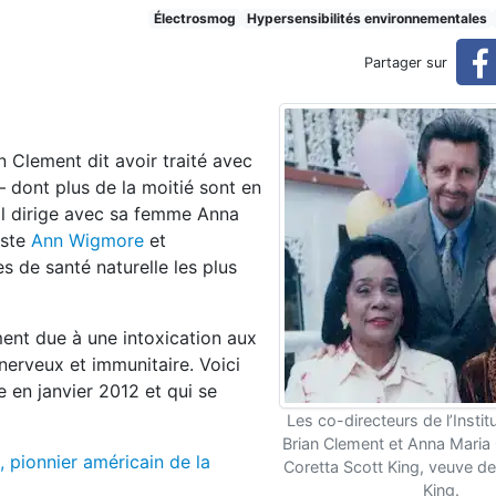
nt se désintoxiquer
Électrosmog
Hypersensibilités environnementales
Partager sur
n Clement dit avoir traité avec
 dont plus de la moitié sont en
il dirige avec sa femme Anna
iste
Ann Wigmore
et
es de santé naturelle les plus
ment due à une intoxication aux
rveux et immunitaire. Voici
e en janvier 2012 et qui se
Les co-directeurs de l’Instit
Brian Clement et Anna Maria
, pionnier américain de la
Coretta Scott King, veuve de
King.