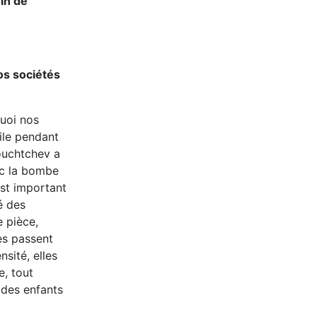
fin de
os sociétés
quoi nos
cile pendant
rouchtchev a
ec la bombe
est important
é des
 pièce,
es passent
sité, elles
e, tout
 des enfants