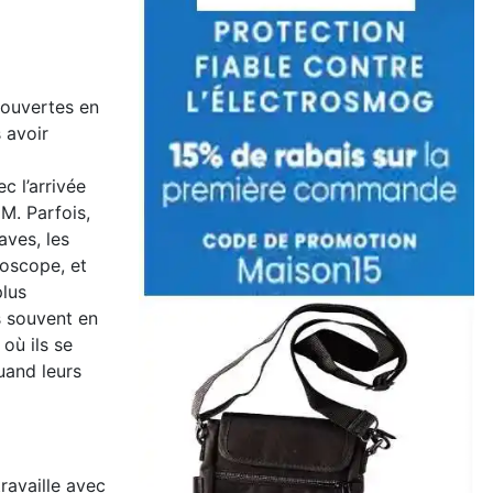
couvertes en
s avoir
c l’arrivée
EM. Parfois,
aves, les
roscope, et
plus
s souvent en
 où ils se
quand leurs
ravaille avec