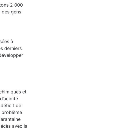
itons 2 000
t des gens
osées à
s derniers
 développer
chimiques et
d’acidité
déficit de
le problème
uarantaine
décès avec la