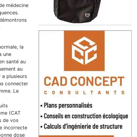
 de médecine
équences.
 démontrons
e
normale, la
a une
en santé au
quement au
 a plusieurs
ous connecter
omme. Le
uits
amme (CAT
s de vos
e incorrecte
 bonne dose