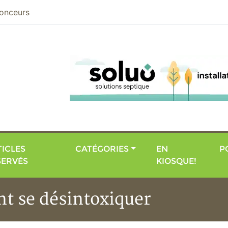
nier
onceurs
ICLES
CATÉGORIES
EN
P
SERVÉS
KIOSQUE!
nt se désintoxiquer