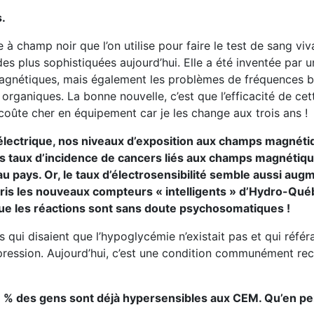
.
e à champ noir que l’on utilise pour faire le test de sang viv
des plus sophistiquées aujourd’hui. Elle a été inventée par u
magnétiques, mais également les problèmes de fréquences b
 organiques. La bonne nouvelle, c’est que l’efficacité de cet
 coûte cher en équipement car je les change aux trois ans !
 électrique, nos niveaux d’exposition aux champs magnéti
es taux d’incidence de cancers liés aux champs magnétiq
 au pays. Or, le taux d’électrosensibilité semble aussi au
mpris les nouveaux compteurs « intelligents » d’Hydro-Qué
e les réactions sont sans doute psychosomatiques !
 qui disaient que l’hypoglycémie n’existait pas et qui référ
dépression. Aujourd’hui, c’est une condition communément r
13 % des gens sont déjà hypersensibles aux CEM. Qu’en p