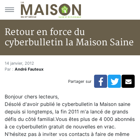
Aller au menu principal
Aller au contenu principal
Retour en force du
cyberbulletin la Maison Saine
Retour en force du cyberbullet
Accueil
14 janvier, 2012
Par :
André Fauteux
Articles
Actualités
Facebook
Twitte
Co
Partager sur
Retour en force du cyberbulletin la Maison Saine
Bonjour chers lecteurs,
Désolé d'avoir publié le cyberbulletin la Maison saine
depuis si longtemps, la fin 2011 m'a lancé de grands
défis du côté familial.Vous êtes plus de 4 000 abonnés
à ce cyberbulletin gratuit de nouvelles en vrac.
N'hésitez pas à inviter vos contacts à faire de même