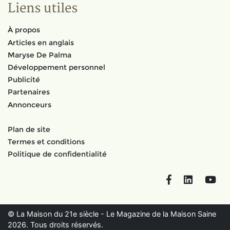
Liens utiles
À propos
Articles en anglais
Maryse De Palma
Développement personnel
Publicité
Partenaires
Annonceurs
Plan de site
Termes et conditions
Politique de confidentialité
Facebook
LinkedIn
You
© La Maison du 21e siècle - Le Magazine de la Maison Saine
2026. Tous droits réservés.