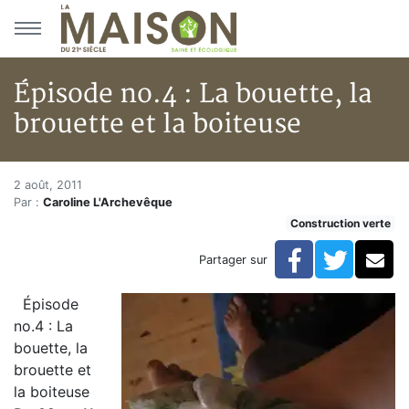
Aller au menu principal
Aller au contenu principal
Épisode no.4 : La bouette, la
brouette et la boiteuse
Épisode no.4 : La bouette, la br
Accueil
2 août, 2011
Par :
Caroline L'Archevêque
Articles
Construction verte
Construction verte
Enveloppe du bâtiment
Facebook
Twitte
Co
Partager sur
Épisode no.4 : La bouette, la brouette et la boiteuse
Épisode
no.4 : La
bouette, la
brouette et
la boiteuse