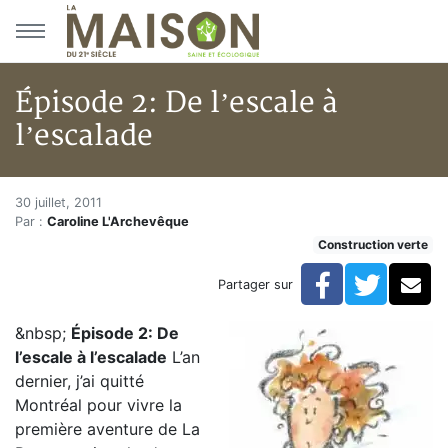
Aller au menu principal
Aller au contenu principal
Épisode 2: De l’escale à
l’escalade
Épisode 2: De l’escale à l’escal
Accueil
30 juillet, 2011
Par :
Caroline L'Archevêque
Articles
Construction verte
Construction verte
Enveloppe du bâtiment
Facebook
Twitte
Co
Partager sur
Épisode 2: De l’escale à l’escalade
&nbsp;
Épisode 2: De
l’escale à l’escalade
L’an
dernier, j’ai quitté
Montréal pour vivre la
première aventure de La