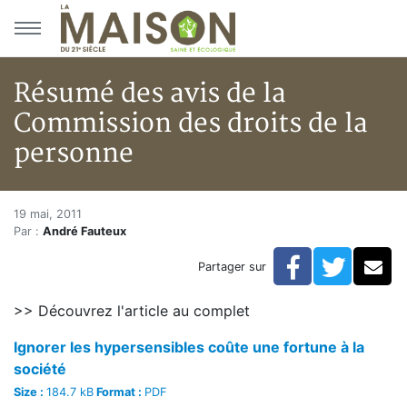
Aller au menu principal
Aller au contenu principal
Résumé des avis de la
Commission des droits de la
personne
Résumé des avis de la Commissi
Accueil
19 mai, 2011
Par :
André Fauteux
Articles
Archi Eco Saine
Facebook
Twitte
Co
Partager sur
Résumé des avis de la Commission des droits de la p
>> Découvrez l'article au complet
Ignorer les hypersensibles coûte une fortune à la
société
Size :
184.7 kB
Format :
PDF