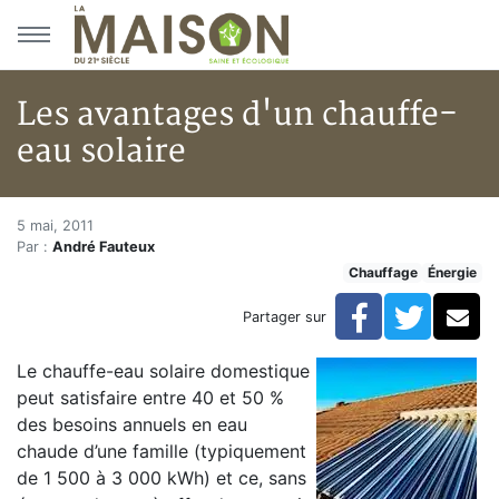
Aller au menu principal
Aller au contenu principal
Les avantages d'un chauffe-
eau solaire
Les avantages d'un chauffe-eau
Accueil
5 mai, 2011
Par :
André Fauteux
Articles
Chauffage
Énergie
Énergie
Chauffage
Facebook
Twitte
Co
Partager sur
Les avantages d'un chauffe-eau solaire
Le chauffe-eau solaire domestique
peut satisfaire entre 40 et 50 %
des besoins annuels en eau
chaude d’une famille (typiquement
de 1 500 à 3 000 kWh) et ce, sans