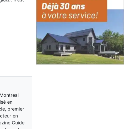
 Montreal
isé en
cle, premier
acteur en
gazine Guide