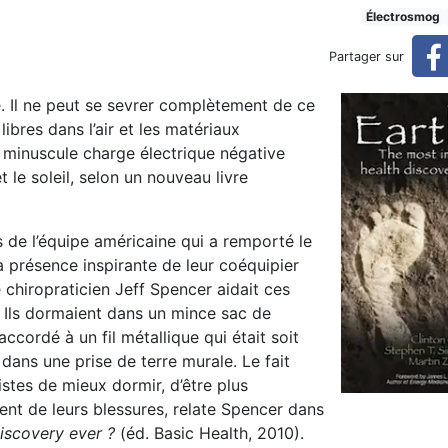
e : votre corps est-il ground
Électrosmog
Partager sur
. Il ne peut se sevrer complètement de ce
ndé?
ibres dans l’air et les matériaux
 minuscule charge électrique négative
et le soleil, selon un nouveau livre
s de l’équipe américaine qui a remporté le
 présence inspirante de leur coéquipier
 chiropraticien Jeff Spencer aidait ces
. Ils dormaient dans un mince sac de
ccordé à un fil métallique qui était soit
 dans une prise de terre murale. Le fait
listes de mieux dormir, d’être plus
ent de leurs blessures, relate Spencer dans
discovery ever ?
(éd. Basic Health, 2010).