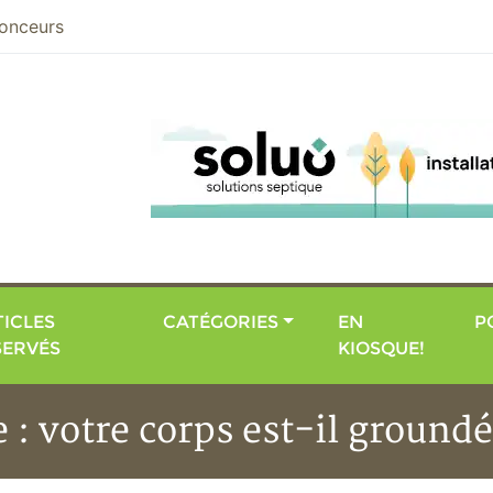
nier
onceurs
ICLES
CATÉGORIES
EN
P
SERVÉS
KIOSQUE!
e : votre corps est-il ground