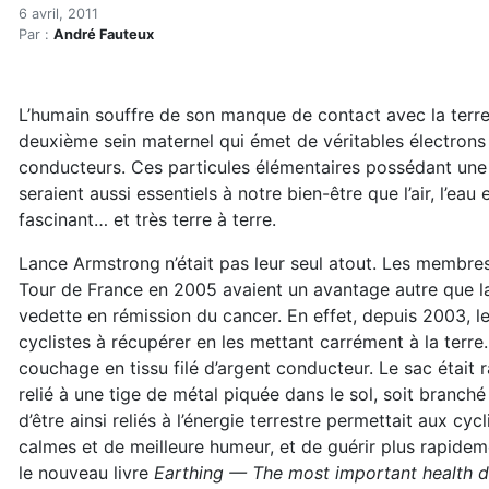
Retour à la terre nourricièr
Accueil
6 avril, 2011
Par :
André Fauteux
Articles
Maisons saines
Hypersensibilités environnementales
L’humain souffre de son manque de contact avec la terre
Retour à la terre nourricière : votre corps est-il grou
deuxième sein maternel qui émet de véritables électrons l
conducteurs. Ces particules élémentaires possédant une
seraient aussi essentiels à notre bien-être que l’air, l’eau 
fascinant… et très terre à terre.
Lance Armstrong
n’était pas leur seul atout. Les membre
Tour de France en 2005 avaient un avantage autre que la
vedette en rémission du cancer. En effet, depuis 2003, le
cyclistes à récupérer en les mettant carrément à la terre
couchage en tissu filé d’argent conducteur. Le sac était ra
relié à une tige de métal piquée dans le sol, soit branché
d’être ainsi reliés à l’énergie terrestre permettait aux cyc
calmes et de meilleure humeur, et de guérir plus rapidem
le nouveau livre
Earthing — The most
important health 