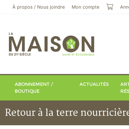
Aller au menu principal
Aller au contenu principal
Mon pa
À propos / Nous joindre
Mon compte
Ann
ABONNEMENT /
ACTUALITÉS
ART
BOUTIQUE
RÉ
Retour à la terre nourricièr