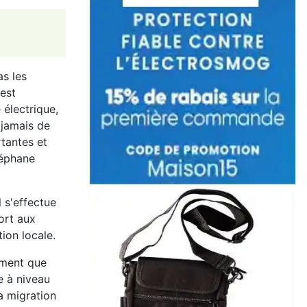
as les
 est
 électrique,
 jamais de
rtantes et
téphane
l s'effectue
ort aux
tion locale.
ement que
e à niveau
a migration