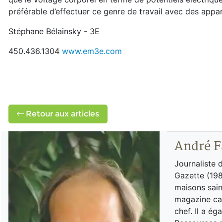
préférable d’effectuer ce genre de travail avec des appa
Stéphane Bélainsky - 3E
450.436.1304
www.em3e.com
Retour aux articles
André F
Journaliste 
Gazette (198
maisons sain
magazine can
chef. Il a é