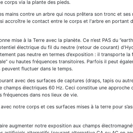
le corps via la plante des pieds.
des mains contre un arbre qui nous prêtera son tronc et ses
si accroître le contact entre le corps et l'arbre en portant 
onne mise à la Terre avec la planète.
Ce n’est PAS du ‘’earth
otentiel électrique du fil du neutre (retour de courant) d'
ustement pas neutre en termes d’exposition : il transporte la
ale’’ ou hautes fréquences transitoires. Parfois il peut égal
s peuvent fluctuer dans le temps.
courant avec des surfaces de captures (draps, tapis ou autr
 de champs électriques 60 Hz.
Ceci constitue une approche d
s fréquences dans nos lieux de vie.
 avec notre corps et ces surfaces mises à la terre pour s’as
faire augmenter notre exposition aux champs électromagnét
artificiels alternatifs (courant alternative CA ou AC en angl