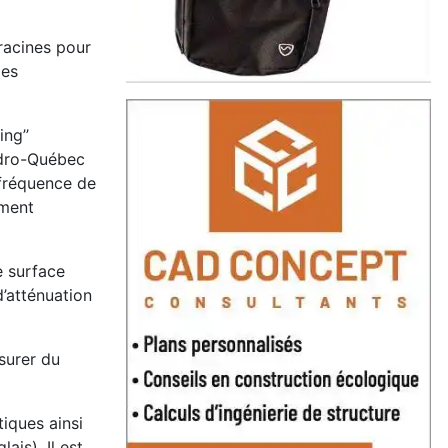
 racines pour
des
ing’’
Hydro-Québec
 fréquence de
ement
e surface
’atténuation
surer du
iques ainsi
ais). Il est