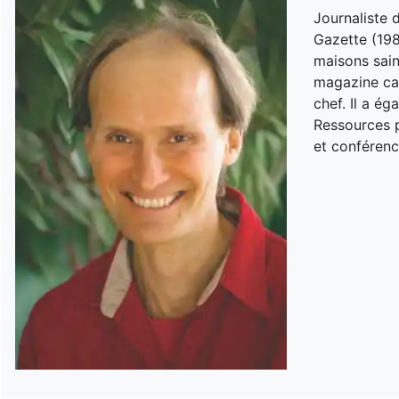
Journaliste 
Gazette (198
maisons sain
magazine can
chef. Il a é
Ressources p
et conférenc