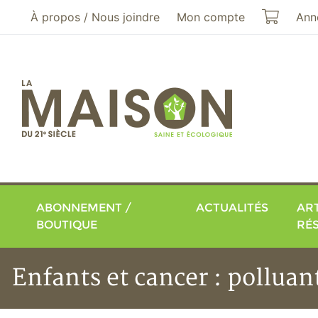
Aller au menu principal
Aller au contenu principal
Mon pa
À propos / Nous joindre
Mon compte
Ann
ABONNEMENT /
ACTUALITÉS
ART
BOUTIQUE
RÉ
Enfants et cancer : polluant