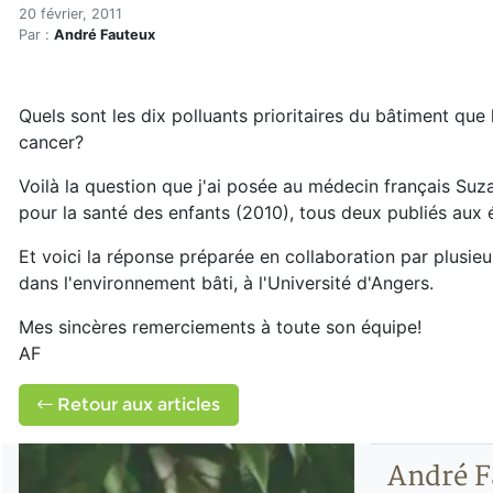
Enfants et cancer : polluant
Accueil
20 février, 2011
Par :
André Fauteux
Articles
Maisons saines
Hypersensibilités environnementales
Quels sont les dix polluants prioritaires du bâtiment que 
Enfants et cancer : polluants prioritaires à éviter
cancer?
Voilà la question que j'ai posée au médecin français Suza
pour la santé des enfants (2010), tous deux publiés aux 
Et voici la réponse préparée en collaboration par plusie
dans l'environnement bâti, à l'Université d'Angers.
Mes sincères remerciements à toute son équipe!
AF
Retour aux articles
André F