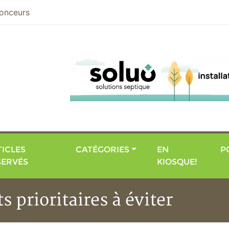
nier
onceurs
ICLES
CATÉGORIES
EN
P
SERVÉS
KIOSQUE!
s prioritaires à éviter