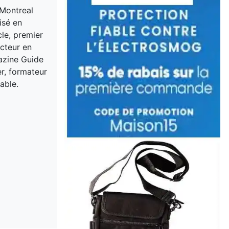
 Montreal
isé en
cle, premier
acteur en
gazine Guide
er, formateur
able.