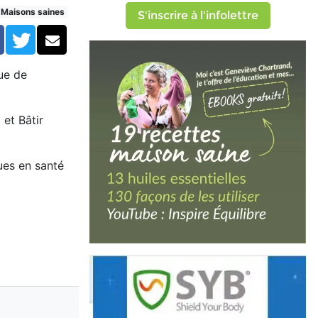
Maisons saines
S'inscrire à l'infolettre
Facebook
Twitter
Courriel
nue de
 et Bâtir
ues en santé