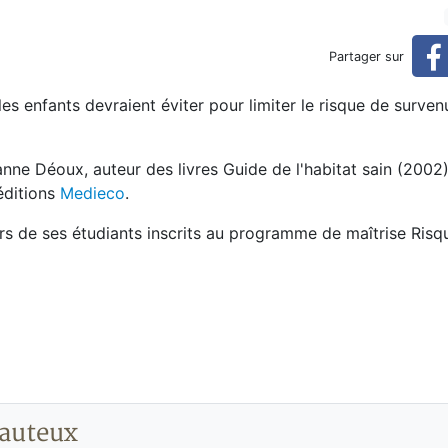
s prioritaires à éviter
Partager sur
les enfants devraient éviter pour limiter le risque de surve
nne Déoux, auteur des livres Guide de l'habitat sain (2002)
éditions
Medieco
.
urs de ses étudiants inscrits au programme de maîtrise Risq
auteux