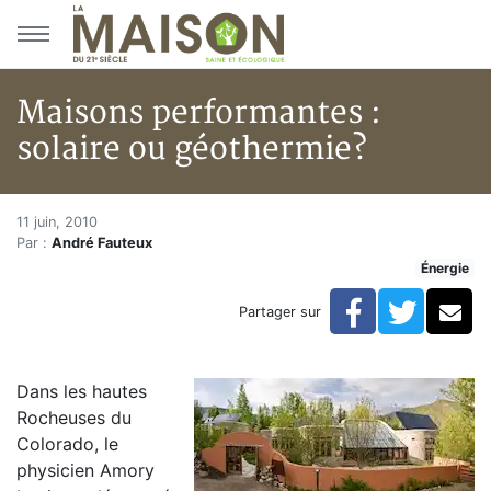
Aller au menu principal
Aller au contenu principal
Maisons performantes :
solaire ou géothermie?
Maisons performantes : solair
Accueil
11 juin, 2010
Par :
André Fauteux
Articles
Énergie
Énergie
Chauffage
Facebook
Twitte
Co
Partager sur
Maisons performantes : solaire ou géothermie?
Dans les hautes
Rocheuses du
Colorado, le
physicien Amory