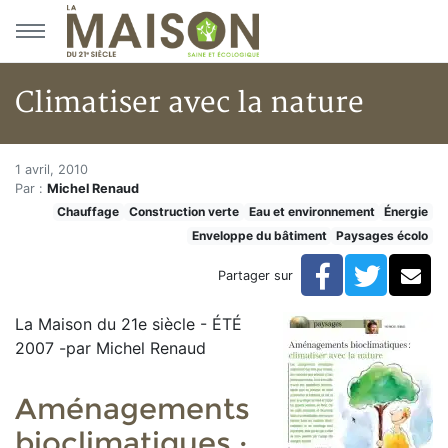
Aller au menu principal
Aller au contenu principal
Climatiser avec la nature
Climatiser avec la nature
Accueil
1 avril, 2010
Par :
Michel Renaud
Articles
Chauffage
Construction verte
Eau et environnement
Énergie
Construction verte
Enveloppe du bâtiment
Paysages écolo
Enveloppe du bâtiment
Climatiser avec la nature
Facebook
Twitte
Co
Partager sur
La Maison du 21e siècle - ÉTÉ
2007 -par Michel Renaud
Aménagements
bioclimatiques :