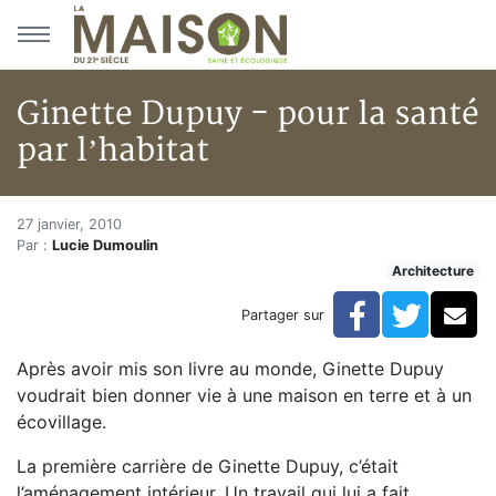
Aller au menu principal
Aller au contenu principal
Ginette Dupuy - pour la santé
par l’habitat
Ginette Dupuy - pour la santé p
Accueil
27 janvier, 2010
Par :
Lucie Dumoulin
Articles
Architecture
Architecture
Ginette Dupuy - pour la santé par l’habitat
Facebook
Twitte
Co
Partager sur
Après avoir mis son livre au monde, Ginette Dupuy
voudrait bien donner vie à une maison en terre et à un
écovillage.
La première carrière de Ginette Dupuy, c’était
l’aménagement intérieur. Un travail qui lui a fait