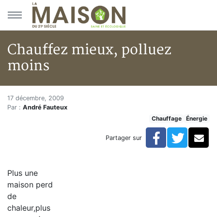
Aller au menu principal
Aller au contenu principal
Chauffez mieux, polluez
moins
Chauffez mieux, polluez moins
Accueil
17 décembre, 2009
Par :
André Fauteux
Articles
Chauffage
Énergie
Énergie
Chauffage
Facebook
Twitte
Co
Partager sur
Chauffez mieux, polluez moins
Plus une
maison perd
de
chaleur,plus