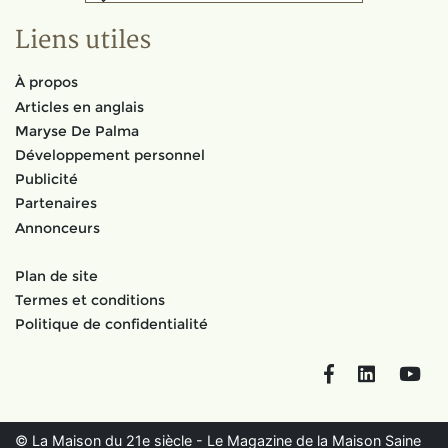
Liens utiles
À propos
Articles en anglais
Maryse De Palma
Développement personnel
Publicité
Partenaires
Annonceurs
Plan de site
Termes et conditions
Politique de confidentialité
Facebook
LinkedIn
You
© La Maison du 21e siècle - Le Magazine de la Maison Saine