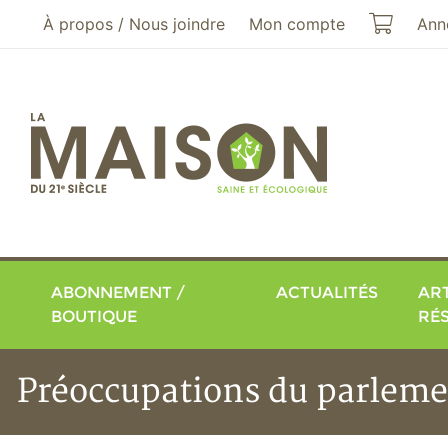
Aller au menu principal
Aller au contenu principal
Mon pa
À propos / Nous joindre
Mon compte
Ann
ABONNEMENT /
ACTUALITÉS
ART
BOUTIQUE
RÉ
Préoccupations du parleme