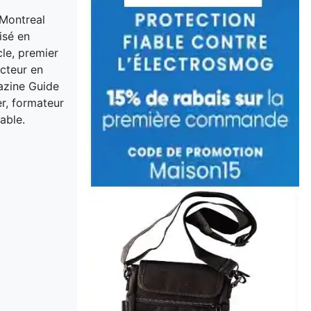
 Montreal
isé en
cle, premier
acteur en
gazine Guide
er, formateur
able.