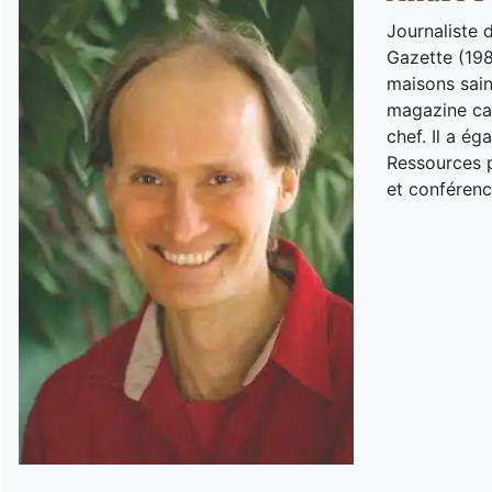
Journaliste 
Gazette (198
maisons sain
magazine can
chef. Il a é
Ressources p
et conférenc