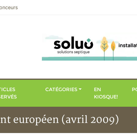
nier
onceurs
ICLES
CATÉGORIES
EN
P
SERVÉS
KIOSQUE!
nt européen (avril 2009)