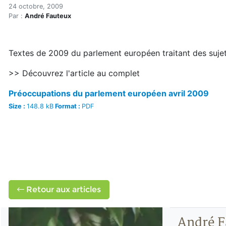
Préoccupations du parleme
Accueil
24 octobre, 2009
Par :
André Fauteux
Articles
Maisons saines
Hypersensibilités environnementales
Textes de 2009 du parlement européen traitant des suje
Préoccupations du parlement européen (avril 2009)
>> Découvrez l'article au complet
Préoccupations du parlement européen avril 2009
Size :
148.8 kB
Format :
PDF
Retour aux articles
André F