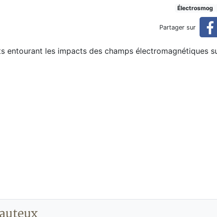
nt européen (avril 2009)
Électrosmog
Partager sur
ts entourant les impacts des champs électromagnétiques sur
auteux